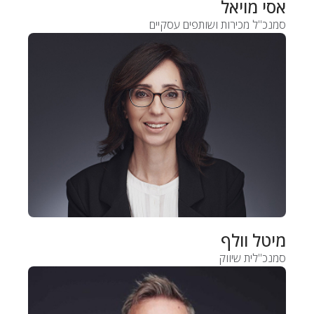
אסי מויאל
סמנכ"ל מכירות ושותפים עסקיים
מיטל וולף
סמנכ"לית שיווק