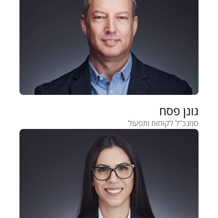
גונן פסח
סמנכ"ל לקוחות ותפעול