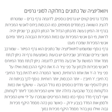
ויזואליזציה של נתונים בחלוקה לסוגי גרפים
מלבד גרפים קווים יש גרפים נוספים, לדוגמה גרף ברים – שמטרתו
להציג השוואה בין ממדים מסוימים, כמו הכנסות ביחס לאנשי המכירות.
בגרף זה המיון נעשה מהנתון הגדול אל הנתון הקטן, כך שניתן יהיה
לראות, מי הם אנשי המכירות עם כמות המכירות הגבוהה ביותר ומיהם
אנשי המכירות שמכרו מעט.
גרף נוסף שמשמש לויזואליזציה של נתונים הוא גרף הפיזור – שמורכב
משני צירים שבמרחב שביניהם יש בועות. באמצעות גרף זה ניתן לנתח
ממד אחד המושת על ארבעה מדדים, לדוגמה: ניתן לנתח ממד המיוחס
לאנשי מכירות ולבחון על פני ציר ה-X את היקף ההכנסות ואילו על
פני ציר ה-Y את אחוז הרווחיות, כאשר המטרה היא להיות בצד החיובי
(X חיובי, Y חיובי) – יותר הכנסות, יותר רווחיות. נוסף לכך בניתוח זה
ניתן להוסיף שני מדדים נוספים כמו גודל הבועה – שישקף את כמות
הלקוחות (ככל שהבועה גדולה יותר איש המכירות מכר ליותר לקוחות),
ואף לצרף מדד נוסף כמו כמות הפריטים שנמכרו על ידי איש המכירות
ולסמן אות המדד בצבע ירוק – כאשר גוון כהה מסמל היקף מכירות
גבוה ואילו גוון בהיר מסמל היקף מכירות נמוך.