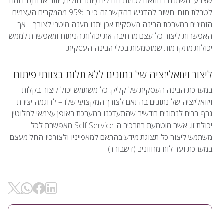
שצבעו משתנה בהתאם לכמות החולים (יותר חולים, יותר אדום) בדומה
לטבלת חום. חשוב להדגיש בהקשר זה כי ב-95% מהמקרים העצמים
הזמינים במערכת הבינה העסקית אכן יתנו מענה מיטבי לצורך – אך
האפשרות ליצור כל עצם מרחיבה את יכולות הניתוח ומאפשרת לממש
יכולות מתקדמות שמוטמעות בכלי הבינה העסקית.
ליצור ויזואליזציה של נתונים ללא תלות בצוותי פיתוח
במערכת הבינה העסקית של קליק, כל משתמש יכול ליצור בקלות
ויזואליזציה של נתונים בהתאם לצורך המקצועי שלו – לדוגמה יצירת
גרף ברים לנתונים חדשים שהתעדכנו במערכת באופן עצמאי לחלוטין.
יכולת זו, אשר מוטמעת במרכיב ה-Self Service מאפשרת לכל
משתמש ליצור כל תצוגת מידע בהתאם למאפייניו ולצורכיו החל מעצם
במערכת ועד לוח מחוונים (דשבורד).
שיתוף ב- Linkedin
שיתוף ב-
שיתוף ב- Facebok
שיתוף ב- WhatsApp