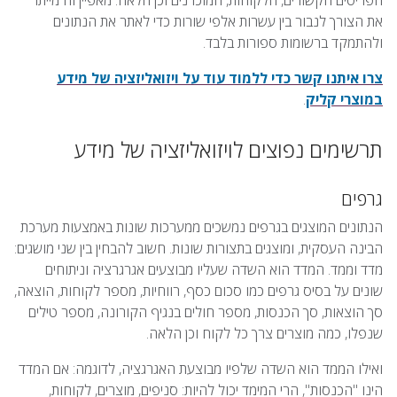
הפריטים הקשורים, הלקוחות, המוכרנים וכן הלאה. מאפיין זה מייתר
את הצורך לנבור בין עשרות אלפי שורות כדי לאתר את הנתונים
ולהתמקד ברשומות ספורות בלבד.
צרו איתנו קשר כדי ללמוד עוד על ויזואליזציה של מידע
במוצרי קליק
.
תרשימים נפוצים לויזואליזציה של מידע
גרפים
הנתונים המוצגים בגרפים נמשכים ממערכות שונות באמצעות מערכת
הבינה העסקית, ומוצגים בתצורות שונות. חשוב להבחין בין שני מושגים:
מדד וממד. המדד הוא השדה שעליו מבוצעים אגרגרציה וניתוחים
שונים על בסיס גרפים כמו סכום כסף, רווחיות, מספר לקוחות, הוצאה,
סך הוצאות, סך הכנסות, מספר חולים בנגיף הקורונה, מספר טילים
שנפלו, כמה מוצרים צרך כל לקוח וכן הלאה.
ואילו הממד הוא השדה שלפיו מבוצעת האגרגציה, לדוגמה: אם המדד
הינו "הכנסות", הרי המימד יכול להיות: סניפים, מוצרים, לקוחות,