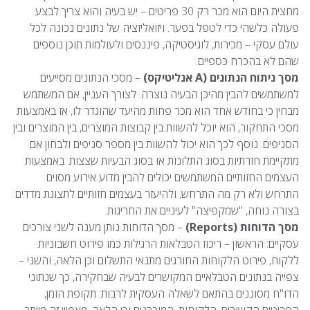
מחצית היום הוא מכר רק 30 פריטים – יש בעיה והוא צריך לבצע
פעולה כלשהי כדי לטפל בפער. ויזואליזציה של נתונים נכונה לכל
עולם עסקי – מכירות, לוגיסטיקה, פיננסים ולעולמות תוכן נוספים
שהם לא בהכרח כספיים.
מסך ניתוח הנתונים (A אנליטיקס)
– מסכי הנתונים מסייעים
למשתמשים להבין מהיכן הבעיה נוצרה. לצורך העניין, אם המשתמש
מבחין כי בחודש אחד הוא מכר פחות מהיעד שהוגדר לו, אז באמצעות
מסכי התחקור, הוא יוכל להשוות בין קבוצות המוצרים, בין המוצרים ובין
הסניפים. נוסף לכך הוא יכול להשוות בין מספר סניפים ולבחון אם
מתקיימת חזרתיות בסוג התלונות או בסוג הבעיות שצצות. באמצעות
העצמים החזותיים המשתמשים יכולים להבין מדוע אירוע מסוים
התרחש ולא רק מה התרחש, ולהיעזר בעצמים חזותיים לתצוגת מדדים
בצורה נוחה, "שמקפיצה" לעיניים את החריגות.
מסך הדוחות (Reports)
– מסך הדוחות נותן מענה לשני צורכים
עסקיים: הראשון – ריכוז הטבלאות הרגילות כמו פירוט חשבוניות
ללקוח, פירוט הלקוחות החורגים מתנאי התשלום וכן הלאה, והשני –
צפייה בנתונים הטבלאיים המקושרים לבעיה שבחקירה, כך שנתוני
הדו"ח מסוננים בהתאם לשאלה העסקית לרבות: תקופת הזמן,