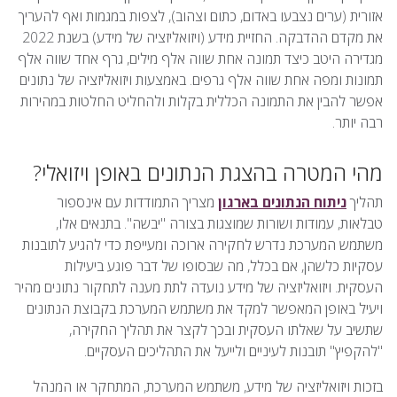
אזורית (ערים נצבעו באדום, כתום וצהוב), לצפות במגמות ואף להעריך
את מקדם ההדבקה. החזיית מידע (ויזואליזציה של מידע) בשנת 2022
מגדירה היטב כיצד תמונה אחת שווה אלף מילים, גרף אחד שווה אלף
תמונות ומפה אחת שווה אלף גרפים. באמצעות ויזואליזציה של נתונים
אפשר להבין את התמונה הכללית בקלות ולהחליט החלטות במהירות
רבה יותר.
מהי המטרה בהצגת הנתונים באופן ויזואלי?
תהליך
ניתוח הנתונים בארגון
מצריך התמודדות עם אינספור
טבלאות, עמודות ושורות שמוצגות בצורה "יבשה". בתנאים אלו,
משתמש המערכת נדרש לחקירה ארוכה ומעייפת כדי להגיע לתובנות
עסקיות כלשהן, אם בכלל, מה שבסופו של דבר פוגע ביעילות
העסקית. ויזואליזציה של מידע נועדה לתת מענה לתחקור נתונים מהיר
ויעיל באופן המאפשר למקד את משתמש המערכת בקבוצת הנתונים
שתשיב על שאלתו העסקית ובכך לקצר את תהליך החקירה,
"להקפיץ" תובנות לעיניים ולייעל את התהליכים העסקיים.
בזכות ויזואליזציה של מידע, משתמש המערכת, המתחקר או המנהל