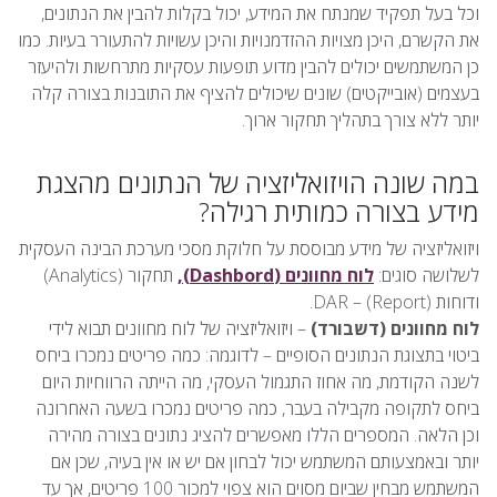
וכל בעל תפקיד שמנתח את המידע, יכול בקלות להבין את הנתונים,
את הקשרם, היכן מצויות ההזדמנויות והיכן עשויות להתעורר בעיות. כמו
כן המשתמשים יכולים להבין מדוע תופעות עסקיות מתרחשות ולהיעזר
בעצמים (אובייקטים) שונים שיכולים להציף את התובנות בצורה קלה
יותר ללא צורך בתהליך תחקור ארוך.
במה שונה הויזואליזציה של הנתונים מהצגת
מידע בצורה כמותית רגילה?
ויזואליזציה של מידע מבוססת על חלוקת מסכי מערכת הבינה העסקית
לשלושה סוגים:
לוח מחוונים (Dashbord),
תחקור (Analytics)
ודוחות (Report) – DAR.
לוח מחוונים (דשבורד)
– ויזואליזציה של לוח מחוונים תבוא לידי
ביטוי בתצוגת הנתונים הסופיים – לדוגמה: כמה פריטים נמכרו ביחס
לשנה הקודמת, מה אחוז התגמול העסקי, מה הייתה הרווחיות היום
ביחס לתקופה מקבילה בעבר, כמה פריטים נמכרו בשעה האחרונה
וכן הלאה. המספרים הללו מאפשרים להציג נתונים בצורה מהירה
יותר ובאמצעותם המשתמש יכול לבחון אם יש או אין בעיה, שכן אם
המשתמש מבחין שביום מסוים הוא צפוי למכור 100 פריטים, אך עד