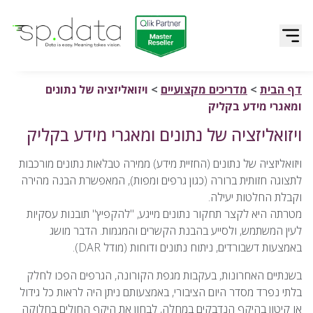
Qlik | sp.data
דלג לתוכן
דף הבית
>
מדריכים מקצועיים
>
ויזואליזציה של נתונים
ומאגרי מידע בקליק
ויזואליזציה של נתונים ומאגרי מידע בקליק
ויזואליזציה של נתונים (החזיית מידע) ממירה טבלאות נתונים מורכבות
לתצוגה חזותית ברורה (כגון גרפים ומפות), המאפשרת הבנה מהירה
וקבלת החלטות יעילה.
מטרתה היא לקצר תחקור נתונים מייגע, "להקפיץ" תובנות עסקיות
לעין המשתמש, ולסייע בהבנת הקשרים והמגמות. הדבר מושג
באמצעות דשבורדים, ניתוח נתונים ודוחות (מודל DAR).
בשנתיים האחרונות, בעקבות מגפת הקורונה, הגרפים הפכו לחלק
בלתי נפרד מסדר היום הציבורי, באמצעותם ניתן היה לראות כל גידול
או קיטון בהיקף הנדבקים במחלה, לבחון את היקף החולים בחלוקה