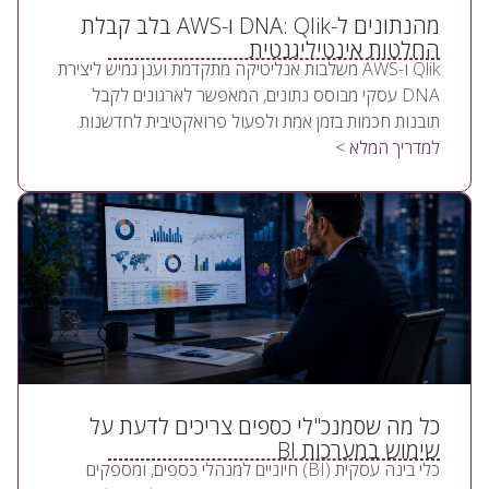
מהנתונים ל-DNA: Qlik ו-AWS בלב קבלת
החלטות אינטיליגנטית
Qlik ו-AWS משלבות אנליטיקה מתקדמת וענן גמיש ליצירת
DNA עסקי מבוסס נתונים, המאפשר לארגונים לקבל
תובנות חכמות בזמן אמת ולפעול פרואקטיבית לחדשנות.
למדריך המלא >
כל מה שסמנכ"לי כספים צריכים לדעת על
שימוש במערכות BI
כלי בינה עסקית (BI) חיוניים למנהלי כספים, ומספקים