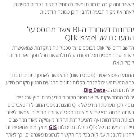
לעשות ומה קורה בנתונים ומשם להתחיל לחקור נקודות מסוימות,
לאתר את מקור הבעיה ולהבין היכן טמונה הזדמנות.
יתרונות דשבורד ה-BI אשר מבוסס על
המערכת של Qlik Israel
הדשבורדים של Qlik מבוססים על טכנולוגיה מתקדמת שמאפשרת
לעבוד עם המסכים מכל מקום בעולם ולמעשה מכל מסך וזאת הודות
ליכולות אלו:
המנוע האסוציאטיבי (פטנט רשום) המאפשר לאחסן נתונים בזיכרון
כך שהמשתמש יכול לנתח בקלות נתונים המגיעים ממגוון מקורות מידע.
יכולת תמיכה ב-
Big Data
.
יכולת התממשקות אל אינספור מקורות מידע פנים וחוץ ארגוניים.
נוסף לכך מערכת המידע של Qlik מוצגת במסכי המובייל והטאבלטים
באותה הרמה כפי שהיא מוצגת במסכי העבודה הרגילים. אפשר ליצור
תצוגות מתקדמות ואף להגיע לרמת תחקור מעמיקה מאוד ממחשבים
ניידים. המערכת של Qlik כוללת גם יכולות
GIS
מתקדמות שמאפשרות
להגיע לתובנות עמוקות בכל מה הקשור לנתונים גאוגרפיים, וכך לאתר