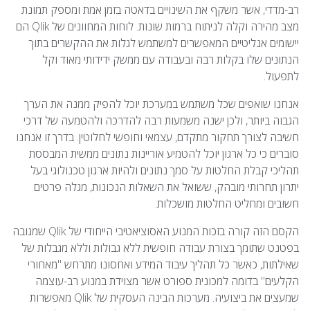
רב-מדדי, אשר משקף את השינויים בדאטה בזמן אמת ומספק תמונת
מצב מהירה וקלה לניתוח ברמות שונות. לוחות המחוונים של Qlik הם
יישומים אנליטיים המאפשרים למשתמש לגלות את ההקשרים בתוך
הנתונים שלו בקלות רבה ובעבודה עם ממשק ידידותי מאוד וקל
לתפעול.
אנחנו שואפים שכל משתמש במערכת יוכל להפיק ממנה את הערך
הגבוה ביותר, ולכן ישנה משמעות רבה להדרכה ולהטמעה של דרכי
חשיבה לצורך תחקור מתקדם, עצמאי וחופשי לחלוטין. בדרך זו אנחנו
סוברים כי כל ארגון יוכל להטמיע אוריינות נתונים ממשית המבססת
תהליכי קבלת החלטות על סמך נתונים ולהיות ארגון טכנולוגי בעל
יתרון תחרותי מובהק, ששואל את השאלות הנכונות, מגלה פרטים
חשובים ומחליט החלטות מושכלות.
הקסם הזה קורה בזכות המנוע האסוציאטיבי הייחודי של Qlik שמגובה
בפטנט שתומך בצורת עבודה חופשית ללא גבולות וללא מגבלות של
שאילתות, כאשר כל תהליך עיבוד המידע ואחסונו מתרחש "מאחורי
הקלעים" בדומה למכונית ספורט אשר מצוידת במנוע רב-עוצמה
שמעצים את ביצועיה. מערכות הבינה העסקית של Qlik מאפשרות