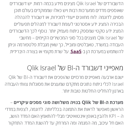
הדשבורדים של Qlik Israel מציגים מידע בכמה רמות. יש דשבורדים
שאוספים מדדים ממערכות רבות ויש כאלו שממוקדים בעולם תוכן
מסוים, לדוגמה: לוח מחוונים ייעודי למכירות, או דשבורד להנהלה
הבכירה המציג ידע אסטרטגי לעומת דשבורד למנהלים תפעוליים
המציג ידע טקטי שמספק ניתוח מעמיק יותר. נוסף לכך הדשבורדים
של Qlik Israel מוצגים בכל סוגי המכשירים הקיימים – מחשבי
העבודה במשרד, טאבלטים ומובייל, כך שאין מגבלת פלטפורמה וניתן
להשתמש במערכת הן ב-
SaaS
, על שרת מקומי או בצורה היברידית.
מאפייני דשבורד ה-BI של Qlik Israel
ישנם ארבעה מאפיינים מרכזיים שהופכים את דשבורד ה-BI של Qlik
Israel לכלי ניתוח נתונים מתקדם שמעצים את מסוגלות צוותי העבודה
בארגון להחליט החלטות טובות יותר.
מערכת ה-BI של Qlik בנויה משלושה סוגי מסכים עיקריים
–
הראשון מאפשר לראות את התמונה בכלליותה. לדוגמה, לצפות במדדי
ה – KPI ולהבין באופן אינטואיטיבי מבלי להתאמץ האם המדד הושג,
האם חל עיכוב, מה המגמה ומה המרחק עד להשגת המדד. התחקור