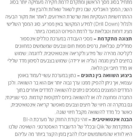
מתחיל בסוג מסך הראשון ומתקדם לרמת חקירה מעמיקה יותר בסוג
השני, המסך האנליטי, שבו ניתן לשאול שאלות ולהבין את
ההתרחשויות העסקיות ואת שרשרת האירועים, לאתר את מקור הבעיה
ולגלול (Drill Down) למידע המקושר באין מפריע. סוג המסך השלישי
מציג דוחות וטבלאות עד לרמת הפירוט הנמוכה ביותר.
תצוגה מתקדמת –
מסכי העבודה במערכת כוללים אינספור
סמלילים, טבלאות, גרפים מפות חום וצבעים שמשמשים כמחוונים
לקליטה מהירה של מידע ולקריאה אינטואיטיבית. לדוגמה: שימוש
בחיצים לציון מגמה (עליה או ירידה) שימוש בצבעים לסימון מדד שלילי
או מדד חיובי וכן הלאה.
ביצוע השוואה בין נתונים –
נתון במערכת עשוי לעמוד באופן
עצמאי, אך ניתן להפיק ממנו ערך גבוה יותר אם הוא בר השוואה. ולכן
המדדים המוצגים במסכים ניתנים להשוואה למדדים אחרים בתוך
החברה ומחוצה לה או להשוואה ביחס לתקופות קודמות. כפי שציינתי,
גם במקרה זה חיווי של חיצים וצבעים מאפשר קריאה אינטואיטיבית,
כאשר כל מדד להשוואה מקבל חיווי שונה.
הבנה אינטואיטיבית –
זוהי נקודת החוזק של מערכת ה-BI
המתקדמת של Qlik ובכלל של הדשבורד האסטרטגי. השאיפה שלנו
היא לוודא שהמשתמשים יוכלו להבין בזמן הקצר ביותר מה עליהם