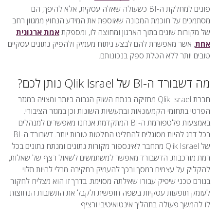
פונים למחלקת ה-BI כשעולה שאלה עסקית, אלא להיפך, הם
מסתמכים על חוכמת המכונה שאוספת את המידע הנחוץ ממגוון רחב
של מקורות שונים בתוך הארגון ומחוצה לו, ומספקת
אמת ארגונית
אחת
, אשר מאפשרת להם לבצע ניתוח מעמיק ולהפיק נתונים עסקיים
טובים יותר ללא הטלת ספק בנכונותם.
מה דשבורד ה-BI של Qlik Israel נותן לכם?
חברת Qlik Israel מחזיקה בנתח השוק הגבוה ביותר ומצויה במגזר
הפרטי בתחומי הקמעונאות ובתעשיות השונות וכן במגזר הציבורי.
באמצעות פלטפורמת ה-BI המתקדמת אנחנו מאפשרים למנהלים
בכל דרג להיות מסוגלים להחליט החלטות טובות יותר. דשבורד ה-BI
של Qlik Israel מתחבר לאינספור מקורות נתונים ומנתח נתונים בכל
רמת מורכבות. הדשבורד מאפשר למשתמשים לשאול רצף של שאלות,
להקליק על עצמים במסך ובכך להעמיק בחקירה מבלי להיות תלוי
בגורם טכני שיפיק עבורו שאילתה מסוימת. בדרך זו הוא מצליח לחקור
לעומק תופעות עסקיות בשפה חופשית ולקבל את התשובות הנחוצות
לו להמשך פעולה בתהליך אינטואיטיבי ורציף.