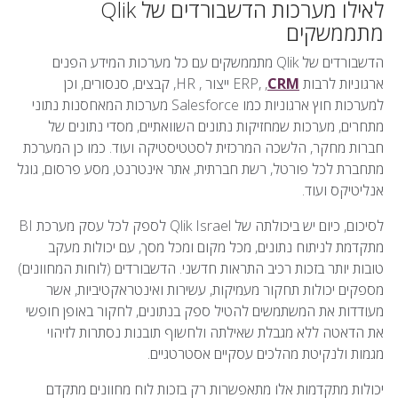
לאילו מערכות הדשבורדים של Qlik
מתממשקים
הדשבורדים של Qlik מתממשקים עם כל מערכות המידע הפנים
ארגוניות לרבות ERP, ,
CRM
ייצור , HR, קבצים, סנסורים, וכן
למערכות חוץ ארגוניות כמו Salesforce מערכות המאחסנות נתוני
מתחרים, מערכות שמחזיקות נתונים השוואתיים, מסדי נתונים של
חברות מחקר, הלשכה המרכזית לסטטיסטיקה ועוד. כמו כן המערכת
מתחברת לכל פורטל, רשת חברתית, אתר אינטרנט, מסע פרסום, גוגל
אנליטיקס ועוד.
לסיכום, כיום יש ביכולתה של Qlik Israel לספק לכל עסק מערכת BI
מתקדמת לניתוח נתונים, מכל מקום ומכל מסך, עם יכולות מעקב
טובות יותר בזכות רכיב התראות חדשני. הדשבורדים (לוחות המחוונים)
מספקים יכולות תחקור מעמיקות, עשירות ואינטראקטיביות, אשר
מעודדות את המשתמשים להטיל ספק בנתונים, לחקור באופן חופשי
את הדאטה ללא מגבלת שאילתה ולחשוף תובנות נסתרות לזיהוי
מגמות ולנקיטת מהלכים עסקיים אסטרטגיים.
יכולות מתקדמות אלו מתאפשרות רק בזכות לוח מחוונים מתקדם