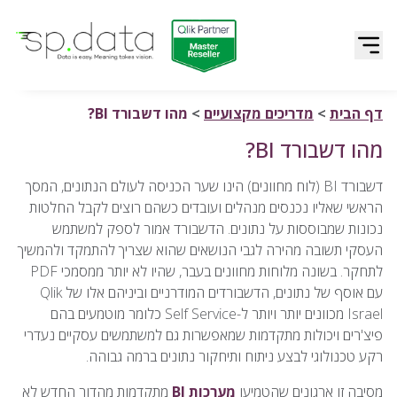
Qlik | sp.data
דלג לתוכן
דף הבית
>
מדריכים מקצועיים
>
מהו דשבורד BI?
מהו דשבורד BI?
דשבורד BI (לוח מחוונים) הינו שער הכניסה לעולם הנתונים, המסך
הראשי שאליו נכנסים מנהלים ועובדים כשהם רוצים לקבל החלטות
נכונות שמבוססות על נתונים. הדשבורד אמור לספק למשתמש
העסקי תשובה מהירה לגבי הנושאים שהוא שצריך להתמקד ולהמשיך
לתחקר. בשונה מלוחות מחוונים בעבר, שהיו לא יותר ממסמכי PDF
עם אוסף של נתונים, הדשבורדים המודרניים וביניהם אלו של Qlik
Israel מכוונים יותר ויותר ל-Self Service כלומר מוטמעים בהם
פיצ'רים ויכולות מתקדמות שמאפשרות גם למשתמשים עסקיים נעדרי
רקע טכנולוגי לבצע ניתוח ותיחקור נתונים ברמה גבוהה.
מסיבה זו ארגונים שהטמיעו
מערכות BI
מתקדמות מהדור החדש לא