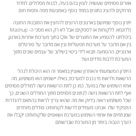
אזורים מסוימים שעשויה לצוץ בהם בעיה, לבנות מסלולים, למדוד
מרחקים ולהציג נתונים בממד נוסף באמצעות מפה ומפות חום.
יתרון נוסף שמיושם בארגונים הרוצים להחצין את התובנות החוצה
(לדוגמא: ללקוחות או לספקים) אבל לא רק הוא מסכי ה- Mashup.
ביכולתנו להטמיע את התוצרים של Qlik בתוך מערכות אחרות בארגון,
בין אם מדובר על מערכות תפעוליות ובין אם מדובר על פורטלים
ארגוניים, ההטמעה תבוא לידי ביטוי בשילוב של עצמים שונים מתוך
המערכת לרבות מדדים ועוד.
היתרון המשמעותי והאחרון שאציין במאמר זה הוא היכולת לנהל
הרשאות ולראות מי נכנס למערכת, באילו יישומים הוא משתמש, מה
אחוז השימוש שלו בפועל, כמו כן לתת הרשאות גישה למודלים מסוימים
ואף לתת הרשאות גישה לנתונים מסוימים מתוך המודלים השונים, כך
שכל משתמש רואה בדיוק את מה שהוא צריך לראות בהתאם להגדרות
התפקיד שלו. אנחנו מעמידים לרשות לקוחותינו מודלים מיוחדים
שמנתחים את אחוזי השימוש במערכת ושואפים שלקוחותינו יקבלו את
הערך הגבוה ביותר מן המערכת שברשותם.