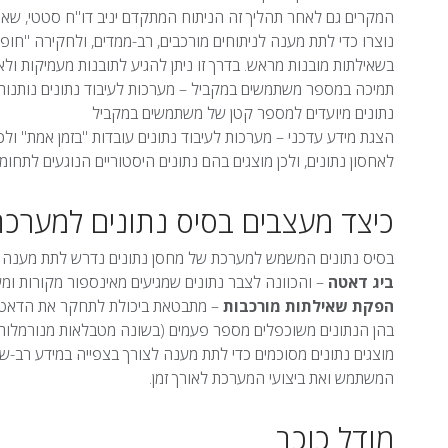
המקרים גם לאחר תהליך זה הניתוח המתקדם יניב דו"ח סטטי, שאינ
נוצרו כדי לתת מענה לניתוחים מורכבים, רב-ממדים, ולחקירה "חופ
בשאילתות מובנות מראש. בדרך זו ניתן להגיע לתובנות מעמיקות ולא
תמיכה במספר משתמשים במקביל – מערכות לעיבוד נתונים נותנו
נתונים מיועדים למספר קטן של משתמשים במקביל
הצגת מידע עדכני – מערכות לעיבוד נתונים עובדות "בזמן אמת" ולכן
לאחסון נתונים, ולכן מוצגים בהם נתונים היסטוריים הנוגעים לתחומי
כיצד מעצבים בסיס נתונים למערכת
בסיס נתונים המשמש למערכת של מחסן נתונים נדרש לתת מענה לשנ
ביג דאטה
– והכוונה לצבר נתונים שמגיעים מאינספור מקורות ומ
הפקת שאילתות מורכבות
– מתבטאת ביכולת לתחקר את הדאטה 
בהן הנתונים משוכפלים מספר פעמים (בשונה מטבלאות מנורמלות ש
מוצגים נתונים מסוכמים כדי לתת מענה לצורך בצפייה במידע רב-שכ
המשתמש ואת ביצועי המערכת לאורך זמן.
מודל כוכב