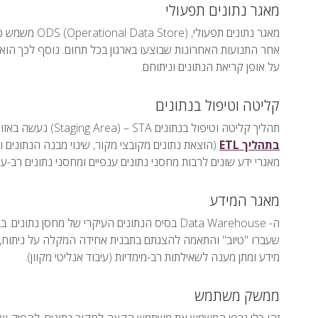
מאגר נתונים תפעולי
מאגר נתונים ת
אחר התנועות האחרונות שבוצעו בארגון בכל תחום. נוסף לכך הוא
על אופן קריאת הנתונים וניתוחם.
קליטה וטיפול בנתונים
תהליך קליטה וטיפול בנתונים Staging Area) – STA) נעשה באזור "העמסת ביניים" או "אחסון ביניים" המאפשר לעבד נתונים
בתהליך ETL
(הוצאת נתונים מקובצי מקור, שינוי מבנה הנתונים וס
מאגרי ידע שונים לרבות מחסני נתונים ענפיים ומחסני נתונים רב-ענ
מאגר המידע
ה- Data Warehouse בסיס הנתונים העיקרי של מחס
שעברו "טיוב" והתאמה להצגתם בתבנית אחידה המקלה על ניתוח, 
מידע ומתן מענה לשאילתות רב-מימדיות (עיבוד אנליטי מקוון).
ממשק משתמש