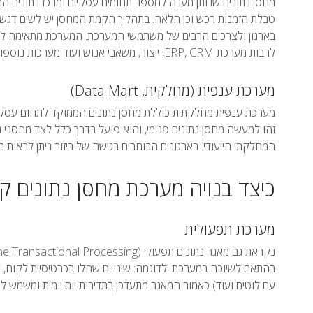
מחסן נתונים שנותן מענה למספר תחומים עסקיים ומרכז נתונים המ
טבלת הזמנות רכש וכן הלאה. בתהליך הקמת המחסן יש לשים דגש כ
בארגון ולצרכים הרבים של משתמשי המערכת. המערכת מתאימה לאר
לרבות מערכת ERP, CRM, ייצור, משאבי אנוש ועוד מערכות נוספות, ונדרשים לתת מענה למספר עולמות תוכן.
מערכת ענפית (מחלקית, Data Mart)
מערכת ענפית מחלקתית כוללת מחסן נתונים הממוקד לתחום עסקי מ
זהו למעשה מחסן נתונים פנימי, והוא פועל בדרך כלל לצד מחסני 
המחלקתי הייעודי. בארגונים הבוחרים בגישה של ביזור ניתן לראות מספר מחס
כיצד בנויה מערכת מחסן נתונים ק
מערכת תפעולית
בהתאם לשיוכה במערכת. לדוגמה: שינויים שחלו בכרטיסיית לקוח, שי
עם לוטים ועוד) כאמור המאגר מתעדכן בתדירות יום יומית ומשמש לנ