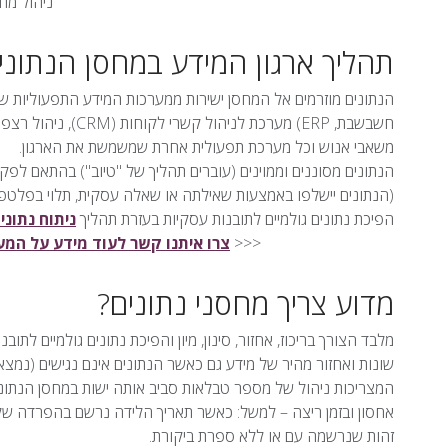
ניהול מחס
תהליך ארגון המידע במחסן הנתונים
הנתונים מוזרמים אל המחסן ישירות ממערכות המידע התפעוליות של 
משאבי אנוש וכל מערכת תפעולית אחרת שמשמשת את הארגון.
הנתונים מסוננים וממוינים (עוברים תהליך של "טיוב") בהתאם לפ
(הנתונים יישלפו באמצעות שאילתה או שאלה עסקית, תלוי בפלטפורמ
הפיכת נתונים גולמיים לתובנות עסקיות בעזרת תהליך
ניתוח נתוני
<<<
צרו איתנו קשר לעוד מידע על המערכות של Qlik לניהול
מדוע צריך מחסני נתונים?
מלבד הצורך בריכוז, אחזור, סינון, מיון והפיכת נתונים גולמיים לתוב
שונות ואחזור מהיר של מידע גם כאשר הנתונים אינם נגישים (נמצא
המצריכות ניהול של מספר טבלאות סביב אותה ישות במחסן הנתונים
אחסון ובזמן ריצה – למשל: כאשר תאריך הלידה נרשם בהפרדה של
זהות שנרשמה עם או ללא ספרת ביקורת.