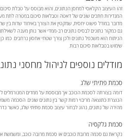
זהו העיצוב הקלאסי למחסן הנתונים, והוא מבוסס על טבלת סיכום
המגדירות חתכים שונים של דאטה וטבלאות סיכום במטרה לתת מענה
מדובר במודל פשוט יחסית, שמקטין את הצורך באיחוד שדות בין ש
גם כמקור נתונים לבסיס נתונים רב-ממדי אשר נותן מענה לשאילת
הניתוח הוא משכפל נתונים ולכן צורך שטחי אחסון נרחבים. כמו כן
שימוש בטבלאות סיכום רבות.
מודלים נוספים לניהול מחסני נתוני
סכמת פתיתי שלג
דומה בצורתה לסכמת הכוכב אך מבוססת על ממדים המנורמלים למס
הנוצרת כתוצאה מריבוי רמות קשר בין נתונים שונים. הסכמה משמ
מהירה של נתונים, נהוג לבחור עיצוב סכמת פתיתי שלג, כאשר נדר
סכמת גלקסיה
נקראת גם סכמה מרובת כוכבים או סכמת מרובה כוכב, ומשמשת אף 