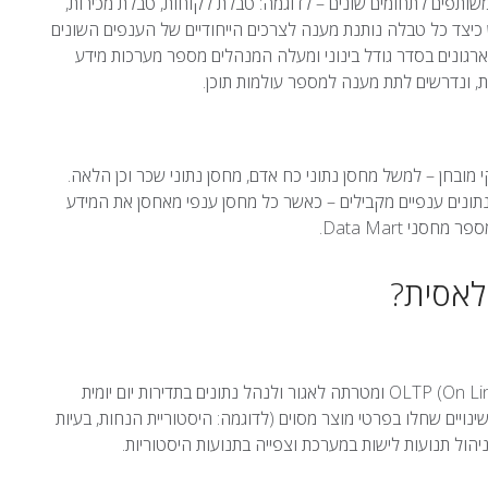
שותפים לתחומים שונים – לדוגמה: טבלת לקוחות, טבלת מכירות,
יצד כל טבלה נותנת מענה לצרכים הייחודיים של הענפים השונים
גונים בסדר גודל בינוני ומעלה המנהלים מספר מערכות מידע
ובחן – למשל מחסן נתוני כח אדם, מחסן נתוני שכר וכן הלאה.
נתונים ענפיים מקבילים – כאשר כל מחסן ענפי מאחסן את המידע
ני Data Mart.
לאסית?
נקראת גם מאגר נתונים תפעולי OLTP (On Line Transactional Processing) ומטרתה לאגור ולנהל נתונים בתדירות יום יומית
נויים שחלו בפרטי מוצר מסוים (לדוגמה: היסטוריית הנחות, בעיות
יהול תנועות לישות במערכת וצפייה בתנועות היסטוריות.