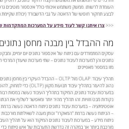
זהו כלי גרפי המשמש את משתמש הקצה לחקור נתונים, להפיק שא
העומדת לרשותו. ממשק משתמש איכותי כולל אינספור מוטיבים גרפי
לבצע תחקור חופשי של הדאטה על גבי הדשבורד (יכולת שקיימת רק במערכות BI
<<<
צרו איתנו קשר לעוד מידע על המערכות המתקדמות של Qlik לניהול מחסני נתו
מה ההבדל בין מבנה מחסן נתונים 
עסקים המתמודדים עם ניתוח של אינספור נתונים יום יומיים, ומבקש
נתונים והן למערכות לעיבוד נתונים – שתי מערכות שיעודן המרכזי הו
מזו במספר מאפיינים:
תהליך עיבוד: OLAP מול OLTP – ההבדל העיקרי
נהוג להיעזר בתהליך עיבוד ת
במערכות עיבוד נתונים, המיקוד בתהליך העיבוד נעשה במסות רבו
נקודות מבט וזוויות. זהו תהליך מהיר יותר ומאפשר לשלוף את הנתו
אופטימיזציה – במערכות עיבוד נתונים ניתוח הדאטה נעשה ברמת "
– הניתוח נעשה ברמת "המאקרו" ונותן מענה לשאילתות מורכבות אש
ניתוח מידע – במערכות לעיבוד נתונים המיקוד הוא על תהליך העיבו
מורכבת ביותר אך במקרה זה נדרשת התערבות של איש פיתוח כדי שי