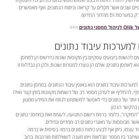
ילתות, לחולל דוחות ולבצע שימוש מעשי במערכת הבינה העסקית
ים שונים אשר מקלים על קריאה וניתוח הנתונים, ואף מאפשרים
 מהדור החדש).
נים
>>>
למערכות עיבוד נתונים
ים להשוות ביצועים עסקיים בין תקופות שונות נדרשים הן למחסן
א לאחסן נתונים, אולם הן נוצרו למטרות שונות, ולכן הן נבדלות זו
 בין מחסן נתונים למערכות עיבוד נתונים הוא באופן עיבוד הנתונים. במחסן נתונים
נועות מקוון (OLTP) כדי למחוק, להוסיף, להחליף או לעדכן מספר רב של רשומות מקוונות בזמן קצר ואילו
ת יותר של נתונים כדי לאפשר למשתמש לנתח את המידע ממגוון
ן בהקשר הנכון.
המיקרו", כלומר ברמת רישום התנועה, לעומת זאת במחסני נתונים
ר מבוססות על מאגרי נתונים רב-ממדיים וגדולים.
ד עצמו, ניתן אף לבצע ניתוח נתונים ברמה בסיסית או ברמה
חבר בין מספר טבלאות וייתן מענה לשאילתות מורכבות. ברוב