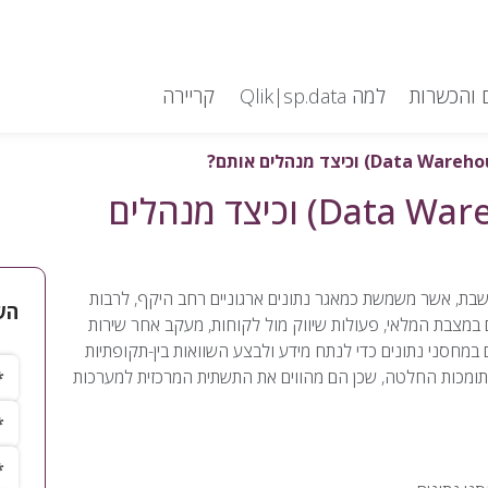
 והכשרות
למה Qlik|sp.data
קריירה
מה הם מחסני נתונים (Data Warehouse) וכיצד מנהלים
 מבוסס על מערכת ממוחשבת, אשר משמשת כמאגר נתונים ארגוניים רחב היקף, לרבות
הש
ים במצבת המלאי, פעולות שיווק מול לקוחות, מעקב אחר שירות
ם במחסני נתונים כדי לנתח מידע ולבצע השוואות בין-תקופתיות
שם 
 תומכות החלטה, שכן הם מהווים את התשתית המרכזית למערכות
שם
טלפ