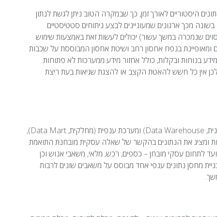
ונים היסטוריים לאורך זמן, כך שבמקרה הטוב ניתן לגשת לנתון
שונה מכך ארגונים שמעוניינים לבצע ניתוחים סטטיסטיים
סוים שנמכרה במשך עשור) יכולים לעשות זאת באמצעות שימוש
ם ומאופיינת בנפח אחסון רחב ושיטת אחסון המבוססת על שכבות
 מידע בנוחות ובקלות, כולל אחזור מידע ממערכות לא פתוחות
לאות, ולכן אין כל חשש להאטת הקצב או להצגת שגיאות בעת ריצת
מחסן הנתונים מורכב בעצם משתי שכבות: מערכת רב-ענפית (ארגונית, Data Warehouse) ומערכת ענפית (מחלקית, Data Mart),
ת ומציג את הנתונים בהקשר של שאלה עסקית מובחנת התואמת
 לתחום עסקי מובחן – כספים, רכש, מלאי, משאבי אנוש וכן
יית מחסן נתונים ענפי אחד מבוסס על משאבים שונים לרבות
שך.