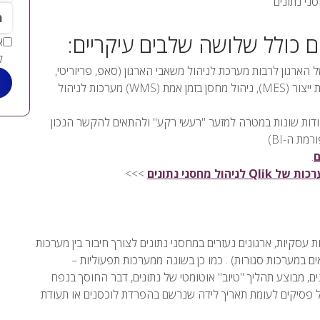
ני נתונים
*מי
 כולל שלושה שלבים עיקריים:
ל
הארגון לרבות מערכת לניהול משאבי הארגון (סאפ, פריוריטי,
חשבשבת, ERP) מערכת לניהול קשרי לקוחות (CRM), ניהול רצפת ייצור (MES), ניהול מחסן בזמן אמת (WMS) מערכות לניהול
קודות שונות במטרה למזער "רעשי רקע" ולהתאים להקשר הנכון
ת ה-BI)
ם
.
 מחסני נתונים
>>>
נות עסקיות, ארגונים נעזרים במחסני נתונים לצורך חיבור בין מערכות
ים במערכות סגורות) . כמו כן בשונה ממערכות תפעוליות –
, מבוצע תהליך "טיוב" אוטומטי של נתונים, דבר החוסך בנפח
 פסיקים לעומת תאריך לידה שנרשם בהפרדת לוכסנים או תעודת