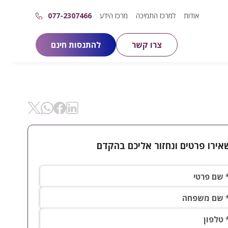
אודות
למרכז התמיכה
מרכז הידע
077-2307466
צרו קשר
להתנסות חינם
שיתוף ב- Linkedin
שיתוף ב- X
שיתוף ב- Facebok
שיתוף ב- WhatsApp
אירו פרטים ונחזור אליכם בהקדם
פרטי*
 משפחה*
ון*