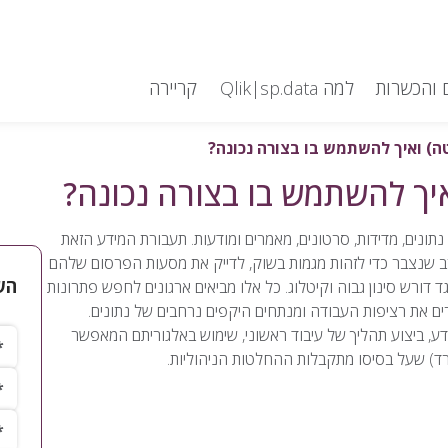
 והכשרות
למה Qlik|sp.data
קריירה
, נתונים, מדידות, סרטונים, מאמרים ומודעות. תעבורת המידע הזאת
ב שנצבר כדי לזהות מגמות בשוק, לדייק את מסעות הפרסום שלהם
הש
ד דורש סינון גבוה וקיטלוג. כל אלו מביאים ארגונים לחפש פתרונות
ים את רציפות העבודה ומנתחים היקפים נרחבים של נתונים.
ן גישה למידע, ביצוע תהליך של עיבוד ראשוני, שימוש באלגוריתם המאפשר
שם 
ורד) שעל בסיסו מתקבלות ההחלטות הניהוליות.
שם
טלפ