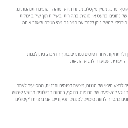
 צבאיות מבססות את חקר המודיעין שלהן על Big Data שאוסף, מרכז, ממיין, מקטלג, מנתח מידע ומזהה דפוסים התנהגותיים,
 נתונים, כמעט אין סופית, במהירות וביעילות תוך שילוב יכולות
 ההבנה האנושית. כלומר, שימוש ב-Big Data באופן היברידי. למשל ניתן ללמד את המכונה מהי מטרה ולאתר אותה
ן ולהתחקות אחר דפוסים נסתרים בתוך הדאטה, ניתן לבנות
ה ייעודית, שנועדה למנוע הונאות.
ם המעוניינים לבצע מיפוי של הגנום, מציאת דפוסים ותבניות, המסייעים לאתר
 הנוגע להשפעה של תרופות. בנוסף, בתחום הביולוגיה מבוצע שימוש
 נתונים במטרה לחזות סיכויים לפגמים תפקודיים, אגרגרציות ו"קיפולים