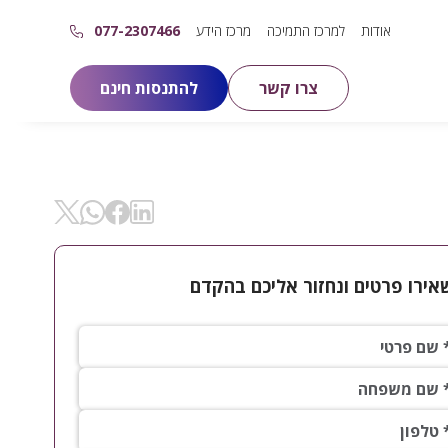
אודות
למרכז התמיכה
מרכז הידע
077-2307466
צרו קשר
להתנסות חינם
שיתוף ב- Linkedin
שיתוף ב- X
שיתוף ב- Facebok
שיתוף ב- WhatsApp
אירו פרטים ונחזור אליכם בהקדם
פרטי*
 משפחה*
ון*