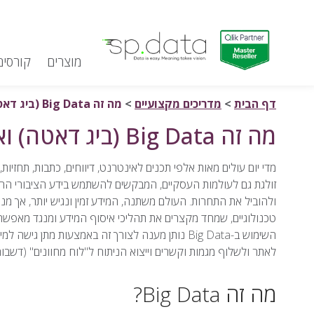
מוצרים
קורסים
Qlik | sp.data
דלג לתוכן
דף הבית
>
מדריכים מקצועיים
>
מה זה Big Data (ביג דאטה) ואיך להשתמש בו בצורה נכונה?
מה זה Big Data (ביג דאטה) ואיך להשתמש בו בצורה נכונה?
מדי יום עולים מאות אלפי תכנים לאינטרנט, דיווחים, כתבות, תחזיות
זולגת גם לעולמות העסקיים, המבקשים להשתמש בידע הציבורי הר
ולהוביל את התחרות. העולם משתנה, המידע זמין ונגיש יותר, אך מנג
טכנולוגיים, שמחד מקצרים את תהליכי איסוף המידע ומנגד מאפשר
השימוש ב-Big Data נותן מענה לצורך זה באמצעות מת
לאתר ולשלוף מגמות וקשרים וייצוא הניתוח ל"לוח מחוונים" (דשב
מה זה Big Data?