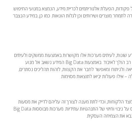
ן על פקודות, הפעלת אלגוריתמים לכריית מידע, הנמצא במנועי החיפוש
לתמחר מוצרים ושירותים וכן לגלות הונאות. כמו כן, במידע הנצבר
ע שונות, לעיתים מערכות אלו מקושרות באמצעות ממשקים ולעיתים
לא. ברוב המקרים, לא קיים "חוט מקשר" בין מערכות אלו ולכן מידע רב הולך לאיבוד. באמצעות Big Data המידע נשאב אל מנוע
אה ולניתוח ומאפשר לחבר את הקצוות, לזהות תהליכים נסתרים,
ה – אילו פעולות יביאו לתוצאות מסוימות.
מצד הלקוחות, וכדי לתת מענה לצורך זה עליהם לדייק את מסעות
הפרסום שלהם, לנתח איומים, לבחון את תמחור המוצרים ולהתבסס על ניבוי וחיזוי של התנהגויות עתידיות. מערכות מבוססות Big Data
נבא את הצמיחה העסקית.