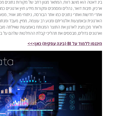
ביג דאטה הוא מושג רווח, המתאר מגוון רחב של מקורות נתונים מסוג
ארכיון, תיבות דואר, נהלים ומסמכים ומקורות מידע חוץ ארגוניים כ
הארגונית ובאמצעות אלגוריתם ומנוע רב עוצמה, ממיין, מעבד ומנ
ולאחר מכן מציג לארגון את התוצר המנותח באמצעות שאילתה מובנ
וארגונים גדולים, מבססים את תהליכי קבלת ההחלטות שלהם על ב
היכנסו ללמוד על BI (בינה עסקית) כאן>>>