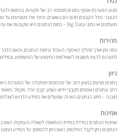
נפח
מנוע המערכת אוסף נתונים ממספר רב של מקורות, בהתאם להגדרו
הנצבר, גודל הקבצים מהם הם נשאבים, וכיצד אלו משפיעים על מ
מועתקים או נתוני Big Data – כמות הנתונים היא שקובעת את ערכם
מהירות
כמה זמן אורך תהליך האיסוף, העיבוד וניתוח הנתונים, והאם הדב
למערכת להציג תשובות לשאילתות החיפוש של המשתמש, ובמילים אח
גיוון
נתונים מגיעים במגוון רחב של פורמטים ותפקידה של המערכת היא ל
רחב ונתונים נאספים מקבצי וידאו ושמע, קבצי וורד, אקסל, פאואר
מובנה – מיזוג הנתונים הוא זה שמשלים את המידע הדרוש לאנליסט
אמינות
אמינות הנתונים נמדדת במידת ההתאמה לשאלה העסקית, האם באמ
הנתונים ניתן לקבל החלטות, האם ניתן להסתמך על המידע המוצג כ