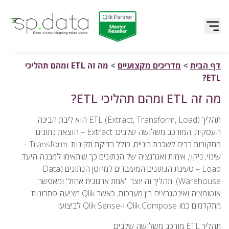
Qlik | sp.data
דלג לתוכן
דף הבית
>
מדריכים מקצועיים
>
מה זה ETL ומהם תהליכי
ETL?
מה זה ETL ומהם תהליכי ETL?
תהליך ETL (Extract, Transform, Load) הוא ליבת הבינה
העסקית, המורכב משלושה שלבים: Extract – הוצאת נתונים
ממקורות רבים לשכבת ביניים, כולל בדיקת תקינות. Transform –
שינוי, ניקוי, אימות ואגרגציה של הנתונים כך שיתאימו למבנה היעד.
Load – טעינת הנתונים המעובדים למחסן הנתונים (Data
Warehouse). תהליך זה יוצר "אמת ארגונית אחת" ומאפשר
אוטומציה ואינטגרציה בין מערכות, כאשר Qlik מציעה פתרונות
מתקדמים כמו Qlik Compose ו-Qlik Sense לביצועו.
תהליך ETL מורכב משלושה שלבים: