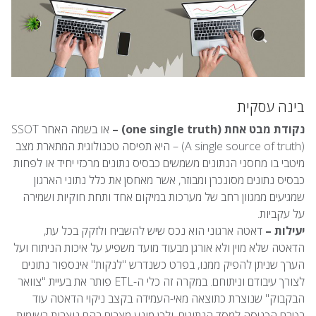
בינה עסקית
נקודת מבט אחת (one single truth) –
או בשמה האחר SSOT
– (A single source of truth) היא תפיסה טכנולוגית המתארת מצב
מיטבי בו מחסני הנתונים משמשים כבסיס נתונים מרכזי יחיד או לפחות
כבסיס נתונים מסונכרן ומבוזר, אשר מאחסן את כלל נתוני הארגון
שמגיעים ממגוון רחב של מערכות במיקום אחד ותחת חוקיות ושמירה
על עקביות.
יעילות –
דאטה ארגוני הוא נכס שיש להשביח ולזקק בכל עת,
הדאטה שלא מוין ולא אורגן מבעוד מועד משפיע על איכות הניתוח ועל
הערך שניתן להפיק ממנו, בפרט כשנדרש "לנקות" אינספור נתונים
לצורך עיבודם וניתוחם. במקרה זה כלי ה-ETL פותר את בעיית "צוואר
הבקבוק" שנוצרת כתוצאה מאי-העמידה בקצב ניקוי הדאטה עוד
בטרם הכניסה למסד הנתונים, ולכן מונע מצבים בהם נוצרות רשומות