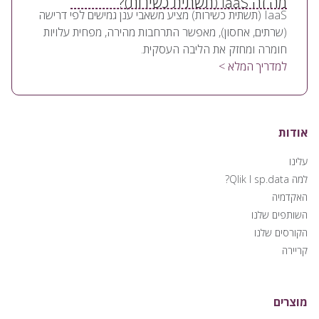
מה זה IaaS (תשתית כשירות)?
IaaS (תשתית כשירות) מציע משאבי ענן גמישים לפי דרישה
(שרתים, אחסון), מאפשר התרחבות מהירה, מפחית עלויות
חומרה ומחזק את הליבה העסקית.
למדריך המלא >
אודות
עלינו
למה Qlik I sp.data?
האקדמיה
השותפים שלנו
הקורסים שלנו
קריירה
מוצרים