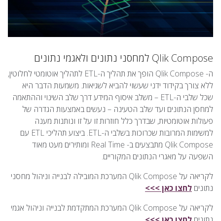
Qlik Compose למחסני נתונים ולאגמי נתונים
ה- Qlik Compose הופך את תהליך ה-ETL לתהליך אוטומטי לחלוטין,
ללא צורך בקידוד ידני שעשוי להביא לשגיאות. משמעות הדבר היא
שכל שלבי ה-ETL – משלב איסוף המידע דרך שלב השינוי וההתאמה
למחסן הנתונים ועד שלב הטעינה – נעשים באמצעות הגדרה של
פעולות אוטומטיות, שבדרך כלל חוזרות זו על זו ונותנות מענה
למשימות המרובות שכרוכות בשלבי ה-ETL. ביצוע תהליכי ETL עם
Qlik Compose מתבצעים ב- Real Time ומותירים מעט מאוד
השפעה על מאגרי הנתונים המקוריים.
לקריאה על Qlik Compose המערכת המובילה לבנייה וניהול מחסני
נתונים
לחצו כאן >>>
לקריאה על Qlik Compose המערכת המתקדמת לבנייה וניהול אגמי
נתונים
לחצו כאן >>>