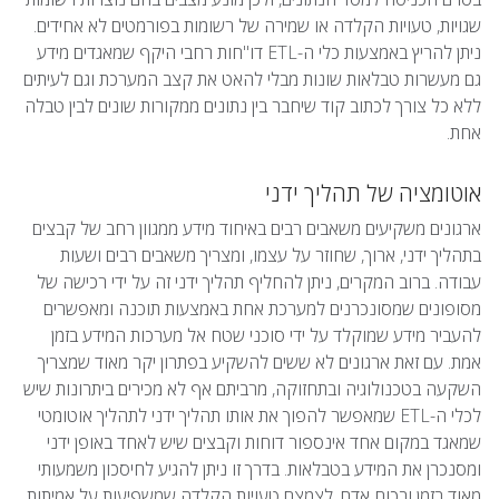
שגויות, טעויות הקלדה או שמירה של רשומות בפורמטים לא אחידים.
ניתן להריץ באמצעות כלי ה-ETL דו"חות רחבי היקף שמאגדים מידע
גם מעשרות טבלאות שונות מבלי להאט את קצב המערכת וגם לעיתים
ללא כל צורך לכתוב קוד שיחבר בין נתונים ממקורות שונים לבין טבלה
אחת.
אוטומציה של תהליך ידני
ארגונים משקיעים משאבים רבים באיחוד מידע ממגוון רחב של קבצים
בתהליך ידני, ארוך, שחוזר על עצמו, ומצריך משאבים רבים ושעות
עבודה. ברוב המקרים, ניתן להחליף תהליך ידני זה על ידי רכישה של
מסופונים שמסונכרנים למערכת אחת באמצעות תוכנה ומאפשרים
להעביר מידע שמוקלד על ידי סוכני שטח אל מערכות המידע בזמן
אמת. עם זאת ארגונים לא ששים להשקיע בפתרון יקר מאוד שמצריך
השקעה בטכנולוגיה ובתחזוקה, מרביתם אף לא מכירים ביתרונות שיש
לכלי ה-ETL שמאפשר להפוך את אותו תהליך ידני לתהליך אוטומטי
שמאגד במקום אחד אינספור דוחות וקבצים שיש לאחד באופן ידני
ומסנכרן את המידע בטבלאות. בדרך זו ניתן להגיע לחיסכון משמעותי
מאוד בזמן ובכוח אדם, לצמצם טעויות הקלדה שמשפיעות על אמיתות