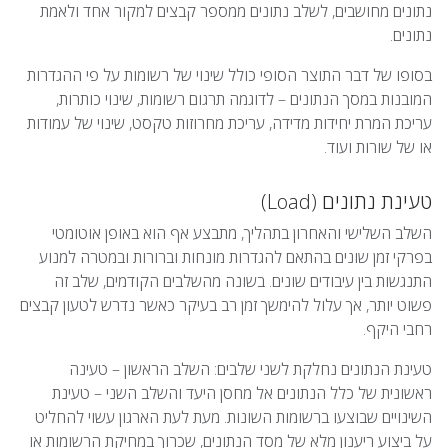
נתונים מחושבים, לשלב נתונים ממספר קבצים למקור אחד ולאמת
נתונים.
בסופו של דבר התוצר הסופי כולל שינוי של רשומות על פי ההגדרות
המובנות במסך הנתונים – לדוגמה תרגום רשומות, שינוי כותרות,
עריכת המרת יחידות מדידה, עריכת מחרוזות טקסט, שינוי של עמודות
או של שורות ועוד.
טעינת נתונים (Load)
השלב השלישי והאחרון בתהליך, מתבצע אף הוא באופן אוטומטי
בפרקי זמן שונים בהתאם להגדרות מונחות וברורות ובמטרה למנוע
התנגשות בין עיבודים שונים. בשונה מהשלבים הקודמים, שלב זה
פשוט יותר, אך עלול להימשך זמן רב בעיקר כאשר נדרש לטעון קבצים
רחבי היקף.
טעינת הנתונים נחלקת לשני שלבים: השלב הראשון – טעינה
ראשונית של כלל הנתונים אל מחסן היעד והשלב השני – טעינת
השינויים שבוצעו ברשומות השונות. מעת לעת הארגון עשוי להחליט
על ביצוע ריענון מלא של מסד הנתונים, שכרוך במחיקת הרשומות או