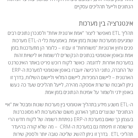
הנתונים ולייעל תהליכים עסקיים.
אינטגרציה בין מערכות
תהליך ETL מאפשר ליצור "אמת ארגונית אחת" ולסנכרן נתונים רבים
שמגיעים ממערכות שונות בזמן אמת. באמצעות כלי ה-ETL מערכות
פנים וחוץ ארגוניות "משוחחות" זו עם זו – כלומר הן מתעדכנות בזמן
אמת ובאופן אוטומטי בנתונים הנקשרים לרשומות או לישויות זהות
במערכות אחרות. לדוגמה: כאשר לקוח רוכש פריט באתר האינטרנט
של החברה, נתוני הרכישה יועברו באופן אוטומטי למערכת ה-ERP
הארגונית – ליישום המכירות, ליישום המלאי וליישום השילוח, בדרך זו
ניתן לאבטח שרשרת אספקה מהירה, לייעל תהליכים שעד כה נעשו
באופן ידני ולשמור על אמינות הנתונים בזמן אמת.
ה-ETL משנע מידע בתהליך אוטומטי בין מערכות שונות ומבטל את "איי
הנתונים" שנוצרים בתוך הארגון, משום שהמערכות לא מסונכרנות
בעצמן כך שאם במערכת ה-ERP נפתחת רשומה של לקוח חדש הרי
שרשומה זו תיפתח גם במערכת ה-CRM – מה שלא קורה בהיעדר
תהליכי ETL . בדרך זו ניתן להשיג שליטה טובה יותר ולספק שירות