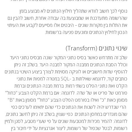
נוסף לכך חשוב לוודא שתהליך חילוץ הנתונים לא מבוצע בזמן
שהרשומה מתעדכנת או שמבוצעת בה עבודה אחרת, חשוב להבין גם
את התלות בין מקורות שונים – היבטים אלו מסייעים לקבוע את העיתוי
הנכון לחילוץ הנתונים ומונעים פגיעה ברשומות.
שינוי נתונים (Transform)
שלב זה מתרחש כאשר בסיס נתוני המקור שונה מבסיס נתוני היעד
וכולל הסבת הנתונים ממבנה המקור למבנה היעד. בשלב זה ניתן
להוסיף שדות חישוביים או לוגיקה מסוימת לצורך ביצוע השינוי בנתונים
כותבים קוד, לדוגמא שאילתות ב -SQL במטרה למפות את נתוני
הקלט ואת נתוני הפלט בשתי רמות: ברמת מבנה הנתונים וברמת
פורמט של פריט או של שדה. לדוגמה: אם ברמת הקלט הצבע "כחול"
מסומן כאות "כ" ואילו בפורמט הפלט הצבע "כחול" מסומן באות "B"
הרי שנדרש יהיה לשנות את הנתונים כדי שהם יתאימו לערכים כפי
שהם מוגדרים במחסן הנתונים. כפי שצוין, בשלב זה ניתן לחשב נתונים,
לדוגמה: להמיר מכירות למטבעות שונים על פי שערי מטבע, לסנן ולמיין
רשומות, לבטל שכפול של רשומות, ליצור אגרגציות על ידי חיבור בין