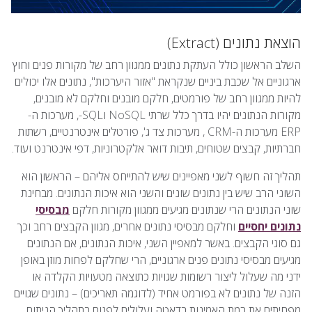
הוצאת נתונים (Extract)
השלב הראשון כולל העתקת נתונים ממגוון רחב של מקורות פנים וחוץ
ארגוניים אל שכבת ביניים שנקראת "אזור היערכות", נתונים אלו יכולים
להיות ממגוון רחב של פורמטים, חלקם מובנים וחלקם לא מובנים,
מקורות הנתונים יהיו בדרך כלל שרתי NoSQL וSQL-, מערכות ה-
ERP מערכות ה-CRM , מערכות צד ג', פורטלים אינטרנטיים, רשתות
חברתיות, קבצים שטוחים, תיבות דואר אלקטרוניות, דפי אינטרנט ועוד.
תהליך זה חשוף לשני מאפיינים שיש להתייחס אליהם – הראשון הוא
השוני הרב שיש בין נתונים שונים והשני הוא איכות הנתונים. מבחינת
שוני הנתונים הרי שנתונים מגיעים ממגוון מקורות חלקם
מבסיסי
נתונים יחסיים
וחלקם מבסיסי נתונים אחרים, מגוון הקבצים רחב וכך
גם סוגי הקבצים. באשר למאפיין השני, איכות הנתונים, אם הנתונים
מגיעים מבסיסי נתונים פנים ארגוניים, הרי שחלקם לפחות מוזן באופן
ידני מה שעלול ליצור רשומות שגויות כתוצאה מטעויות הקלדה או
הזנה של נתונים לא בפורמט אחיד (לדוגמה תאריכים) – נתונים שגויים
מפחיתים את רמת האמינות בדאטה ועלולים לפגום בתהליך הניתוח.