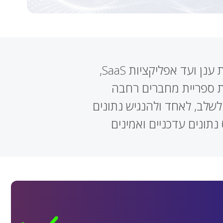
Qlik מאפשרת לחבר מאות מקורות ויעדי נתונים – ממסדי נתונים ופלטפורמות ענן ועד אפליקציות SaaS,
Le והתמחויות ב-SAP וב-Mainframe באמצעות ספריית מחברים רחבה
תן לשלב, לאחד ולהנגיש נתונים