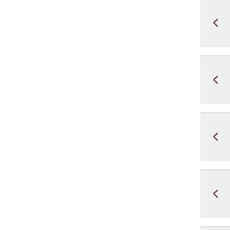
<
<
<
<