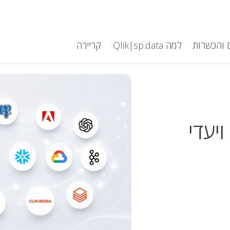
 והכשרות
למה Qlik|sp.data
קריירה
יעדי