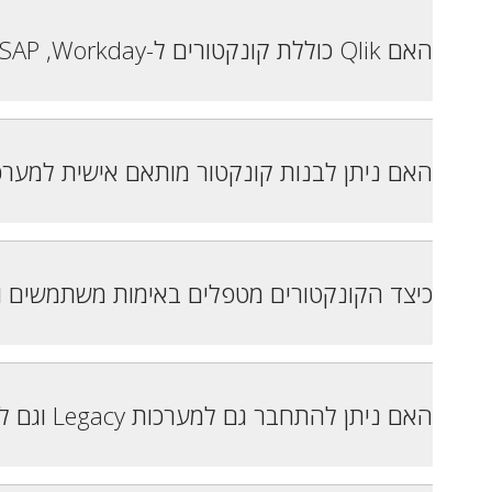
האם Qlik כוללת קונקטורים ל-Salesforce ,SAP ,Workday או Marketo?
האם ניתן לבנות קונקטור מותאם אישית למער
כיצד הקונקטורים מטפלים באימות משתמשים ו
האם ניתן להתחבר גם למערכות Legacy וגם לפלטפורמות ענן מודרניות?