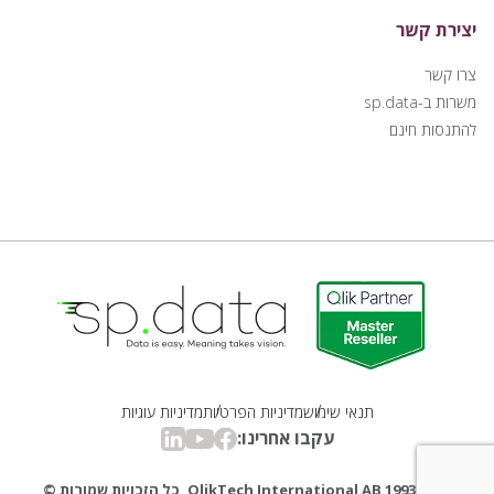
יצירת קשר
צרו קשר
משרות ב-sp.data
להתנסות חינם
Qlik | sp.data
תנאי שימוש
מדיניות הפרטיות
מדיניות עוגיות
עקבו אחרינו:
linkedin
youtube
facebook
1993-2025 QlikTech International AB, כל הזכויות שמורות ©