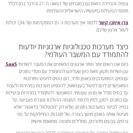
צפויה והנדירה הזאת גם במונחים של המאה ה-21 והדבר נכון לכלל
תחומי הפעילות בתעשייה הישראלית והעולמית.
צרו איתנו קשר
ללמוד איך מערכות ה BI המתקדמות של Qlik יכולות
לעזור ארגון שלכם
כיצד מערכות טכנולוגיות ארגוניות יודעות
להתמודד עם המשבר העולמי?
כיום אנו רואים יותר ויותר ארגונים המאיצים את המעבר לשירותי
SaaS
,
ענן ושירות מקוון, וזאת כיוון שעליהם להתמודד עם מסדי נתונים
עצומים, המתעדכנים באופן תדיר, הם נוטים לחפש פתרונות
המאפשרים להם לפעול בעצמאות, להטמיע מערכות במהירות ולעבוד
על בסיס מודל או מנוע עוצמתי, המאפשר להתמודד במהירות וביעילות
עם נתונים, לסנן, למיין ולנתח. המגמה ההולכת וגוברת מצביעה על
נטייה לבחור במערכות נתונים, שלא רק "מטפלות" בדאטה" אלא
מציגות אותה באופן מושך בצורה של תובנות, המחלוקות על פני
גרפים, צבעים מדורגים, סמלילים ותצוגה מותאמת אישית.