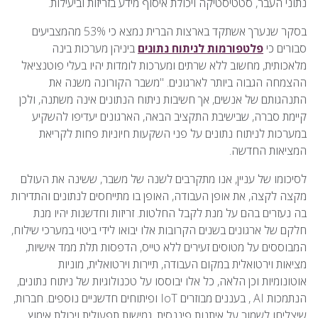
נתוני העבר, סטטיסטיקה ויכולת איסוף מידע בזריזות וביעילות.
בסקר שנערך אשתקד בארצות הברית נמצא כי 53% מהמצביעים
סבורים כי
פלטפורמות לניתוח נתונים
ביניהן מערכות בינה
מלאכותית, מחשוב ללא שרתים ומערכות לומדות יהיו בעלי פוטנציאל
ההצמחה הגבוה ביותר לארגונים. "משבר הקורונה משנה את
התנהגותם של אנשים, אך חשיבות ניתוח הנתונים אינה משתנה, ולכן
קיימת סברה, שבישיבת התקציב הבאה, הארגונים יעדיפו להשקיע
במערכות לניתוח נתונים על פני השקעות חיוניות פחות לקריאת
המציאות החדשה.
לסיכומו של עניין, אנו מתקרבים לשנה של משבר, ששינה את העולם
מקצה לקצה, את אופן העבודה, האופן בו מתייחסים לנתונים והתדירות
בה נעזרים בהם על מנת לקבל החלטות. זריזות וחדשנות יהיו מנת
חלקם של ארגונים בשנים הקרובות אלו יבואו לידי ביטוי במערכי שילוח,
המבוססים על מטוסים זעירים ללא טייס, הדפסות תלת ממד אישיות,
מציאות וירטואלית במקום העבודה, תיירות וירטואלית, מוניות
אוטונומיות וכן הלאה, כל אלו יבוססו על טכנולוגיות של ניתוח נתונים,
הנתמכות AI , בעננים מבוזרים IoT ופיתוחים חדשניים נוספים. חברות,
שיצליחו לשמור על איתנות פיננסית, גמישות תפעולית ויכולת אימוץ