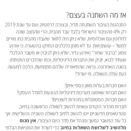
אז מה השתנה בעצם?
התנהגות הציבור השתנתה תדיר, ובצורה דרמטית, ועם עד שנת 2019
רק 4% מהציבור הישראלי בלבד עבד מהבית, הרי שהמצב שונה
לחלוטין וגם אוכלוסיות, שלא ניתן היה לתאר שיעבדו מהבית כמו מורים
למשל – עושים זאת. עד לא מזמן כלכלנים החזיקו בהשערה כי אירוע
מסוג "ברבור שחור" (אירוע נדיר, שלא ניתן לניבוי) או משבר הכלכלי
שעתיד לבוא, יזניק את החברות הדיגיטליות, וכמו שהדברים התפתחו
בשנה האחרונה, נראה שהתיאוריה שלהם מתממשת, הלכה למעשה.
כעת עולה השאלה, מי ישרוד?
האם חברות בעלות מאזן כספי איתן?
האם חברות שאימצו מערכות דיגיטליות הנוגעות למודל העסקי?
האם חברות, המסתגלות במהירות לשינויים?
חברות מהדור הקודם עשויות להשיב לשאלה הראשונה בחיוב,
סטרטאפים חדשניים ייטו להשיב לחיוב לשאלה השנייה והשלישית. אך
כל עוד המשבר נמשך ומנהל את סדר היום הציבורי,
אין מנוס
מלהשיב לשלושת השאלות בחיוב
כדי לשרוד את המציאות הבלתי