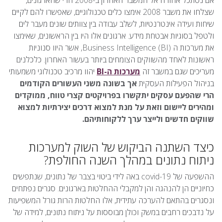
אם נסתכל אחורה אל המשבר האחרון ב-2008 הרי שהארגונים,
שצלחו את משבר 2008 אימצו כלים טכנולוגיים, שאפשרו להם לקיים
שיחות ועידה אינטרנטיות, לשלב עבודה בין צוותים שונים מעבר לים
ולטפל בסוגיות אבטחת מידע. ארגונים אלו היו בין הראשונים, שאימצו
את מערכות ה Business Intelligence (BI), אשר היוו סנוניות
ראשונות לאחד מהשווקים הצומחים ביותר בעשור האחרון. כלכלנים
מעריכים שגם במשבר זה
מערכות ה-BI
יהוו מרכיב טכנולוגי משמעותי
בניהול הפעילות העסקית
אך בשונה משני העשורים הקודמים
הרי שהפעם עסקים יתקשרו בפרויקטים קצרי טווח, ממוקדים
ומהירים ליישום וזאת על מנת למצוא דרכים יצירתיות למצוא
שווקים חדשים ולייצר ערך ללקוחותיהם.
כיצד השתנה הביקוש של השוק למערכות
ניתוח נתונים במהלך השנה החולפת?
ההשפעה של covid-19 באה לידי ביטוי בצבר של נתונים, שנתפשים
כחיוניים הן להנהגה והן למקבלי ההחלטות בארגונים. סגרים נפתחים
ונסגרים בהתאם להערכה עתידית, אלו החלטות הרות גורל המשפיעות
על נדבכים רחבים במשק וכולן מבוססות על ניתוח נתונים, למידה של