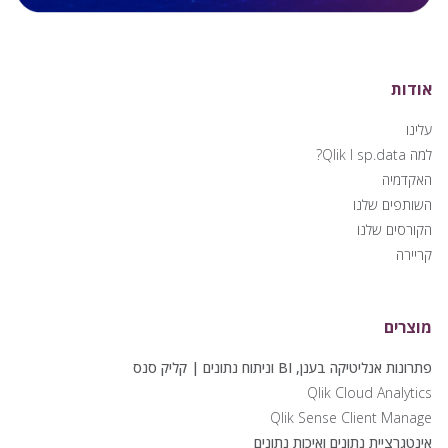
מרכז תמיכת
אודות
לקוחות
עלינו
למה Qlik I sp.data?
האקדמיה
השותפים שלנו
הקורסים שלנו
קריירה
מוצרים
פתרונות אנליטיקה בענן, BI וניתוח נתונים | קליק סנס
Qlik Cloud Analytics
Qlik Sense Client Manage
אינטגרציית נתונים ואיכות נתונים