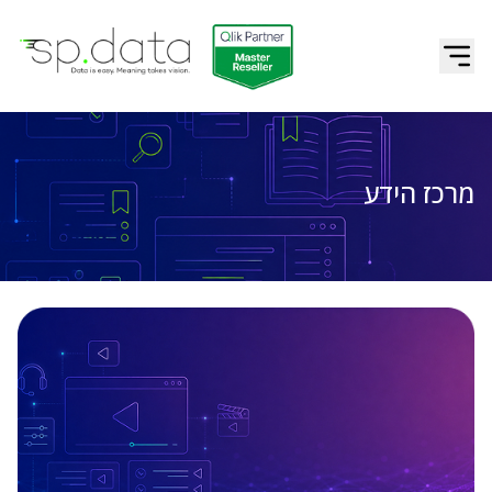
Qlik | sp.data
דלג לתוכן
מרכז הידע