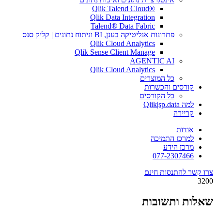
®Qlik Talend Cloud
Qlik Data Integration
Talend® Data Fabric
פתרונות אנליטיקה בענן, BI וניתוח נתונים | קליק סנס
Qlik Cloud Analytics
Qlik Sense Client Manage
AGENTIC AI
Qlik Cloud Analytics
כל המוצרים
קורסים והכשרות
כל הקורסים
למה Qlik|sp.data
קריירה
אודות
למרכז התמיכה
מרכז הידע
077-2307466
צרו קשר
להתנסות חינם
3200
שאלות ותשובות