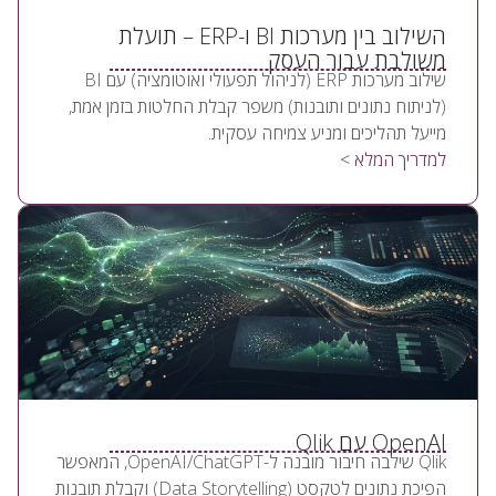
השילוב בין מערכות BI ו-ERP – תועלת
משולבת עבור העסק
שילוב מערכות ERP (לניהול תפעולי ואוטומציה) עם BI
(לניתוח נתונים ותובנות) משפר קבלת החלטות בזמן אמת,
מייעל תהליכים ומניע צמיחה עסקית.
למדריך המלא >
OpenAI עם Qlik
Qlik שילבה חיבור מובנה ל-OpenAI/ChatGPT, המאפשר
הפיכת נתונים לטקסט (Data Storytelling) וקבלת תובנות