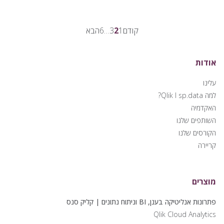
Posts
Page
Page
Page
Page
קודם
1
2
3
…
6
הבא
pagination
אודות
עלינו
למה Qlik I sp.data?
האקדמיה
השותפים שלנו
הקורסים שלנו
קריירה
מוצרים
פתרונות אנליטיקה בענן, BI וניתוח נתונים | קליק סנס
Qlik Cloud Analytics