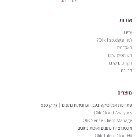
Posts
Page
Page
קודם
1
2
pagination
אודות
עלינו
למה Qlik I sp.data?
האקדמיה
השותפים שלנו
הקורסים שלנו
קריירה
מוצרים
פתרונות אנליטיקה בענן, BI וניתוח נתונים | קליק סנס
Qlik Cloud Analytics
Qlik Sense Client Manage
אינטגרציית נתונים ואיכות נתונים
®Qlik Talent Cloud