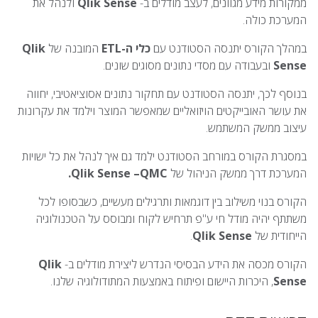
ממקורות מידע מגוונים, לעצב מודלים ב-
Qlik Sense
ולנהל את
המערכת כולה.
במהלך הקורס יתנסה הסטודנט עם
כלי ה-
ETL
המובנה של
Qlik
Sense
ובעבודה עם מסדי נתונים מסוגים שונים.
בנוסף לכך, יתנסה הסטודנט עם תחקור נתונים אסוציאטיבי, יחווה
את עושר האובייקטים הויזואליים שמאפשר המוצר וילמד את עקרונות
עיצוב ממשק המשתמש.
במסגרת הקורס במורחב הסטודנט ילמד גם איך לנהל את כל ישויות
המערכת דרך ממשק הניהול של
QMC
Qlik Sense –
.
הקורס בנוי משילוב בין דוגמאות ותרגילים מעשיים, כשבסופו לכל
משתתף יהיה מודל חי ע"פ תרחיש לקוח ומבוסס על הטכנולוגיה
הייחודית של
Qlik Sense
.
הקורס מכסה את הידע הבסיסי הנדרש ליצירת מודלים ב-
Qlik
Sense
, היכרות היישום ופיתוח באמצעות המתודולוגיה שלנו.