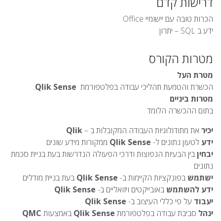
דרישות קדם
הכרות טובה עם יישומיי Office
ידע ב SQL – יתרון
מטרות הקורס
מטרת העל
הכשרת והטמעת תהליכי עבודה בפלטפורמת
Qlik Sense
.
מטרות ביניים
בתום ההכשרה הלומד
יכיר
את מתודולוגיות העבודה המקובלות ב –
Qlik
ידע
לטעון נתונים ל-
Sense
Qlik
ממקורות מידע שונים
יבחין
בין הבעיות הנפוצות ודרכי הפעולה הנדרשות בעת בניית סכמת
נתונים
ישתמש
בפונקציות הקיימות ב-
Sense
Qlik
בעת בניית מודלים
ידע להשתמש
באובייקטים ויזואליים ב-
Qlik Sense
יעבוד
על פי כללי העיצוב ב-
Sense
Qlik
ינהל
סביבת עבודה בפלטפורמת
Sense
Qlik
באמצעות
QMC