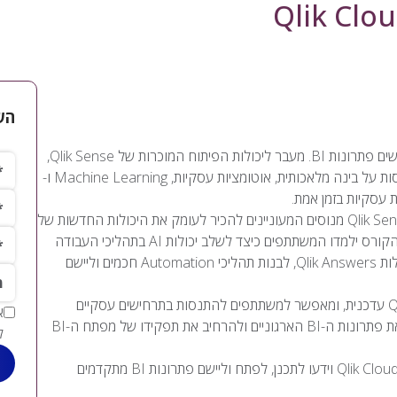
Qlik Clo
הש
Qlik Cloud משנה את הדרך שבה ארגונים מפתחים, מנהלים ומנגישים פתרונות BI. מעבר ליכולות הפיתוח המוכרות של Qlik Sense,
שם 
פלטפורמת הענן ציעה שכבה חדשה של יכולות מתקדמות המבוססות על בינה מלאכותית, אוטומציות עסקיות, Machine Learning ו-
שם
קורס Qlik Cloud AI & Advanced Features מיועד למפתחי Qlik Sense מנוסים המעוניינים להכיר לעומק את היכולות החדשות של
טלפ
פלטפורמת Qlik Cloud ולהפיק מהן ערך עסקי משמעותי. במהלך הקורס ילמדו המשתתפים כיצד לשלב יכולות AI בתהליכי העבודה
השוטפים, להקים מודלי חיזוי באמצעות Qlik Predict, לנצל את יכולות Qlik Answers, לבנות תהליכי Automation חכמים וליישם
*מי
הקורס משלב הרצאות, הדגמות ותרגול מעשי על סביבת Qlik Cloud עדכנית, ומאפשר למשתתפים להתנסות בתרחישים עסקיים
אמיתיים המדגימים כיצד בינה מלאכותית ואוטומציה יכולות לשדרג את פתרונות ה-BI הארגוניים ולהרחיב את תפקידו של מפתח ה-BI
ל
בסיום ההכשרה יכירו המשתתפים את כלל היכולות החדשניות של Qlik Cloud וידעו לתכנן, לפתח וליישם פתרונות BI מתקדמים