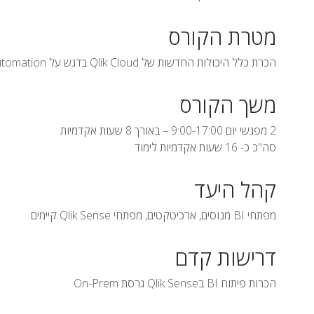
מטרת הקורס
הכרת כלל היכולות החדשות של Qlik Cloud בדגש על AI, Active Intelligence, Automation ויכולות Self-Service מתקדמות
משך הקורס
2 מפגשי יום 9:00-17:00 – באורך 8 שעות אקדמיות
סה"כ כ- 16 שעות אקדמיות לימוד
קהל היעד
מפתחי BI מנוסים, ארכיטקטים, מפתחי Qlik Sense קיימים
דרישות קדם
הכרות פיתוח BI בQlik Sense גרסת On-Prem