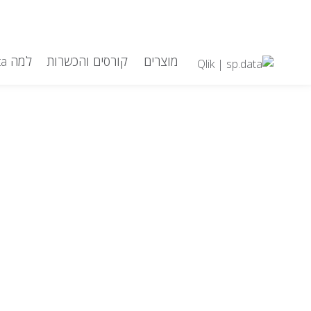
מוצרים
קורסים והכשרות
למה Qlik|sp.data
דלג לתוכן
Qlik | sp.data