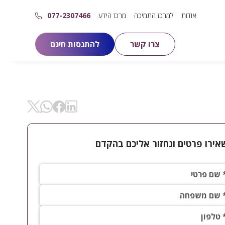
אודות
למרכז התמיכה
מרכז הידע
077-2307466
צרו קשר
להתנסות חינם
שיתוף ב- Linkedin
שיתוף ב- X
שיתוף ב- Facebok
שיתוף ב- WhatsApp
אירו פרטים ונחזור אליכם בהקדם
פרטי*
 משפחה*
ון*