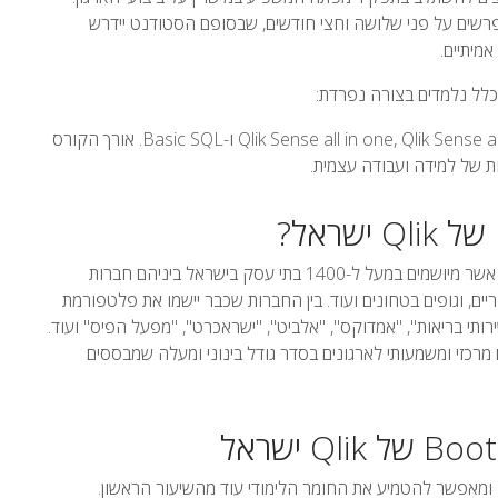
 ערב המתפרשים על פני שלושה וחצי חודשים, שבסופם הסטודנט יידרש
מיתיים.
Qlik Sense all in one, Qlik Sense advanced scripting and UI, Data literacy and visualization ו-Basic SQL. אורך הקורס
קורס ה-Bootcamp של Qlik ישראל מתמקד בכלי ה-BI של Qlik אשר מיושמים במעל ל-1400 בתי עסק בישראל ביניהם חברות
ריים, וגופים בטחונים ועוד. בין החברות שכבר יישמו את פלטפורמת
 שירותי בריאות", "אמדוקס", "אלביט", "ישראכרט", "מפעל הפיס" ועוד.
ת ה-BI במהירות ולהפוך לגורם מרכזי ומשמעותי לארגונים בסדר גודל בינוני ומעלה שמבססים
 ויישומי, ממוקד עשייה ומאפשר להטמיע את החומר הלימודי עוד מהשיעור הראשון.