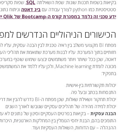
בקיאות בשפות תכנות שונות: שפת השאילתה
SQL
, שפות סקריפט 
סטטיסטיות כמו python לצורך עבודה עם
ביג דאטה
וניתוח נתונ
ידע טכני זה נלמד במסגרת קורס ה-Bootcamp של Qlik ישראל.
הכישורים הניהוליים הנדרשים למפת
מפתח BI מקצועי משלב בין ראיה טכנית לבין הבנה עסקית, על
חזותיים בתוך המערכת. עליו לבנות מערכת שתואמת את תהליכי הע
מכונה לומדת Machine learning, ולכן על
בתפקיד:
יכולות תקשורתיות בין-אישיות.
התנסחות בכתב ובעל פה.
יכולת תחקור ושאילת שאלות, שכן מפתח ה-BI נדרש להבין את דרישות משתמשי הקצה.
יכולת למידה מהירה של תהליכים עסקיים שגובשו לאורך השנים.
הבנה עסקית
– בקיאות בפרטים העסקיים וסינון של נתונים לא עד
התומכים בהם, הבנת יחסי הגומלין בין המחלקות הארגוניות, היכר
ההנהלה – עם הדוחות, השאלות העסקיות ועוד.