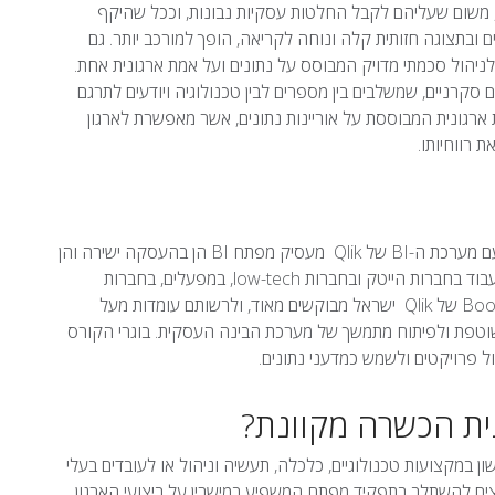
 משום שעליהם לקבל החלטות עסקיות נבונות, וככל שהיקף
ם ובתצוגה חזותית קלה ונוחה לקריאה, הופך למורכב יותר. גם
יהול סכמתי מדויק המבוסס על נתונים ועל אמת ארגונית אחת.
ם סקרניים, שמשלבים בין מספרים לבין טכנולוגיה ויודעים לתרגם
 ארגונית המבוססת על אוריינות נתונים, אשר מאפשרת לארגון
 רווחיותו.
ובפרט עם מערכת ה-BI של Qlik מעסיק מפתח BI הן בהעסקה ישירה והן
בהעסקה משנית – כעובד של חברת Qlikישראל. מפתח BI יכול לעבוד בחברות הייטק ובחברות low-tech, במפעלים, בחברות
ועוד. בוגרי קורס ה-Bootcamp של Qlik ישראל מבוקשים מאוד, ולרשותם עומדות מעל
את הכלים של Qlik וזקוקים לתמיכה שוטפת ולפיתוח מתמשך של מערכת הבינה העסקית. בוגרי הקורס
 פרויקטים ולשמש כמדעני נתונים.
ם בוגרי תואר ראשון במקצועות טכנולוגיים, כלכלה, תעשיה וניהול או לעובדים בעלי
צים להשתלב בתפקיד מפתח המשפיע במישרין על ביצועי הארגון.