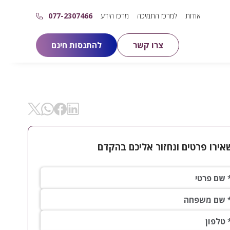
אודות
למרכז התמיכה
מרכז הידע
077-2307466
צרו קשר
להתנסות חינם
שיתוף ב- Linkedin
שיתוף ב- X
שיתוף ב- Facebok
שיתוף ב- WhatsApp
אירו פרטים ונחזור אליכם בהקדם
פרטי*
 משפחה*
ון*