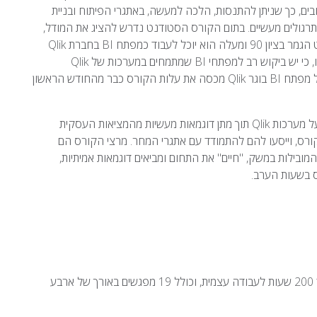
ים, כך שניתן להתנסות, הלכה למעשה, באתגרי הפיתוח ובניית
בתרגולים מעשיים. בתום הקורס הסטודנט נדרש להציג את המודל,
הוא מקבל עליו משוב ממדריכי הקורס, ואם הצטיין וסיים את פרויקט הגמר בציון 90 ומעלה הוא יוכל לעבוד כמפתח BI בחברת Qlik
ישראל כבר למחרת. כן, קראת נכון, אנחנו מבטיחים עבודה לבוגרנו, כי יש ביקוש רב למפתחי BI שמתמחים במערכות של Qlik
ומבטיחים שהשקעתך תשוב אליך במהרה שכן עלות ההשתכרות של מפתח BI בוגר Qlik מכסה את עלות הקורס כבר מהחודש הראשון
Qlik ישראל הוא המקום היחיד שמעניק הכשרה ממוקדת ומעשית על מערכות Qlik תוך מתן דוגמאות מעשיות מהמציאות העסקית
קורס, וייסעו להם להתמודד עם אתגרי המחר. מרצי הקורס הם
 עובדים בחברות המובילות במשק, "חיים" את התחום ומביאים דוגמאות אמיתיות,
ס בשעות הערב.
הקורס נמשך שלושה וחצי חודשים, כולל 95 שעות אקדמאיות ועוד 200 שעות לעבודה עצמית, וכולל 19 מפגשים באורך של ארבע