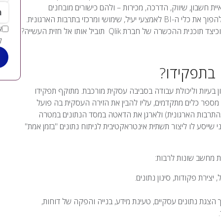
ת חשבון, שיווק, הדרכה, מכירות – ולהם כישורים מובחנים
*מי
המאפשרים להם לקשר בין העולמות העסקיים לעולמות הטכניים ולהפוך את כלי ה-BI לאמצעי יעיל, שימושי ומרכזי בתרבות הארגונית.
מה נדרש ממפתח BI כדי להצליח בתחומו? ממה מורכב סדר יומו? וכיצד תוכנית ההכשרה של חברת Qlik תוביל אותו אל חזית העשייה?
ל
תרון בעיות וליכולת עבודה בסביבה עסקית מורכבת. מתוקף תפקידו
צעות מספר כלים מתקדמים, עליו להבין את הזירה העסקית בה פועל
מהתרבות הארגונית) ולארגן את הדאטה במסד הנתונים במטרה
בר לכך על מפתח ה-BI לרכוש ידע טכני שייסע לו ליצור תשתית אינטראקטיבית לניתוח נתונים "בזמן אמת"
ותיים לצורך הצגת נתונים עסקיים, טעינת מידע, בנייה והפקה של דוחות,