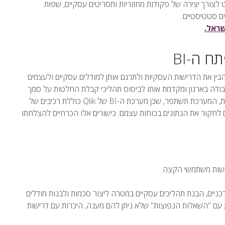
לצורך יצירה של פקודות מחזוריות ותסריטים עסקיים, שפות
ים סטטיסטיים.
ח ה-BI
יו להבין את הדרישות העסקיות ולתרגם אותן למודלים עסקיים ולעצמים
בודה בארגון ומקדמת אותו לביסוס תהליכי קבלת החלטות על סמך
דאטה, שכן ככל שיותר ויותר משתמשים יבצעו שימוש שוטף במערכת, המערכת תשתפר, שכן מערכת ה-BI של Qlik כוללת רכיבים של
יו ללמד את המשתמשים לחקור את הנתונים בכוחות עצמם. כישורים אלו הכרחיים להצלחתו
כניים, הבנת תהליכים עסקיים במטרה ליצור סכמות ולבנות מודלים
ות עם "השאלות הנפוצות" שלא ניתן להם מענה, היכרות עם דרישות