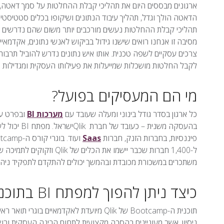
ארגונים מבססים היום את תהליכי קבלת ההחלטות על סמך דאטה,
הדאטה הולך וגדל, תהליך עיבוד הנתונים ושיקופו בכלים סטטיסטיי
תהליכי קבלת ההחלטות נעשים מורכבים יותר משום שהם נדרשים לנ
מסיבה זו אנחנו רואים שישנו גידול בביקוש לאנשי נתונים, אקדמאיי
צרכים עסקיים לשפה טכנית. אותו איש נתונים נדרש להוביל תרבות
לקבל החלטות מושכלות שמייעלות את פעילותו העסקית ומגדילות את
מי הם המעסיקים בפועל?
כל ארגון בסדר גודל בינוני ומעלה שעובד עם
מערכות BI
פיננסיות, בחברות הזנק, חברות
Saas
ל-1,400 חברות שכבר יישמו 
משתכרים במשכורת מכובדת ובהמשך יכולים להתקדם לתפקיד ניהול
כיצד ניתן להפוך למפתח BI בתוכנית הכשרה מקוונת?
תוכנית ה-Bootcamp של Qlik מיועדת לאקדמאיי
ניסיון, אשר מעוניינים בהסבה מקצועית לתחום הבינה העסקית ורו