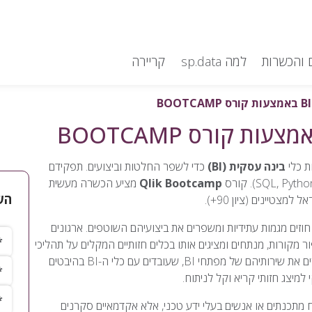
 והכשרות
למה sp.data
קריירה
ת כלי
בינה עסקית (BI)
כדי לשפר החלטות וביצועים. תפקידם
Qlik Bootcamp
מציע הכשרה מעשית
הש
ים מגמות עתידיות ומשפרים את ביצועיהם השוטפים. ארגונים
שם 
 מקורות, מנתחים ומציגים אותו בכלים חזותיים המקלים על תהליכי
קבלת ההחלטות. לצורך כך הם עובדים עם כלי BI מתקדמים ושוכרים את שירותיהם של מפתחי BI, שעובדים עם כלי ה-BI בהיבטים
שם
למיצג חזותי קריא וקל לניתוח.
טלפ
תכנתים או אנשים בעלי ידע טכני, אלא אקדמאיים סקרנים