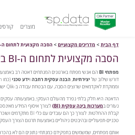
מוצרים
קורסים
Qlik | sp.data
דלג לתוכן
דף הבית
>
מדריכים מקצועיים
>
הסבה מקצועית לתחום ה-BI באמצעות קורס BOOTCAMP
הסבה מקצועית לתחום ה-BI באמצעות קורס BOOTCAMP
מפתחי BI
הם אנשי מפתח בארגונים המנתחים דאטה רב באמצעו
דורש שילוב של
יצירתיות
,
הבנה עסקית רחבה
ו
ידע טכני
(כמו SQL, Python). קורס
וממוקדת לאקדמאים שרוצים הסבה, עם הבטחת עבודה ב-Qlik ישראל למצטיינים (ציון 90+).
הדאטה היא חלק בלתי נפרד מהעולם העסקי, באמצעותה עסקים חוז
נעזרים ב
מערכות בינה עסקית (BI)
לצורך איסוף המידע מאינספור
טכניים-תפעוליים ובהיבטים ניהוליים באמצעות תרגום הצורך העסקי 
אותם מפתחים, שמשמשים בתפקידם כמנתחי נתונים הם לא בהכרח מ