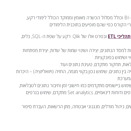
תוכן הקורס נקבע בהתאם לדרישות העדכניות של Qlik ושל שוק ה-BI וכולל מסלול הכשרה מאומץ וממוקד הכולל לימודי רקע,
תהליכי ETL
ובפרט אלו של Qlik. רקע על שפת ה-SQL, כלים,
 למסד הנתונים, יצירה ושינוי שמות של שדות, יצירת מפתחות
י ושימוש בפונקציות.
ת, תחקור מתקדם, טעינת נתונים ועוד.
בין נתונים, שימוש נכון בקווי מגמה, החזיה (ויזואליזציה) – היכרות
ימוש ביישומים מתקדמים כמו חישובי זמן וחיבור נתונים לטבלאות,
שימוש בפונקציות String ו-Peek, שימוש בטבלאות צפות, יצירת גרפים ודוחות דינאמיים, Set analytics מתקדם, שימוש בגרפים
, ניהול מודלים, מנגנוני אבטחה, מתן הרשאות, העברת סיפור