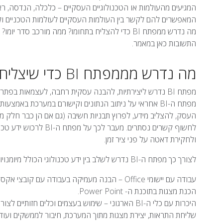
המגיעים מהעולמות או הטכנולוגיים העסקיים – כלכלה, הנדסה, ראיי
התשובות כאן במאמר.
מה נדרש מממפתח BI כדי שיצליח בתפקידו?
מפתח BI נדרש ליצירתיות, להבנה עסקית רחבה, לעצמאות בפ
מפתח ה-BI אחראי על ניתוב הנתונים וקישורם במערכת באמ
העסק, להצליב מידע, לפרוץ תבניות חשיבה (גם אם הן כבר חלק 
לחשוף קשרים נסתרים. מע
ולחקירת דאטה על פני ציר זמן.
לצורך כך מפתח ה-BI נדרש לשלב בין ידע טכנולוגי הכולל מיומנויות מחשב שונות לרבות:
עבודה עם יישומי Office – הבנה מעמיקה בעבודה עם קובצי אקסל, יצירת פקודות, סינון נתונים.
הכנת מצגות בתוכנת ה- Power Point.
היכרות עם כלי ה-BI הארגוני – שימוש בעצמים וכלים חז
שליחת התראות, יצירת מצגות מתוך המערכת, חיבור לממשקים ועוד.