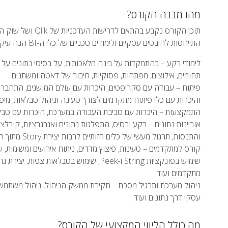
מהו מבנה הקורס?
התייחסות להיבטים עסקיים ולימודים טכניים של כלי ה-BI הנה עיקרי הקורס כפי שהם מופיעים בתוכנית הלימודים:
לימודי רקע – בהתמקדות על בינה מלאכותית, על בסיסי נתונים על
תחומים, אילוצים, מפתחות, פסוקיות, חיבור של דאטה ומשתנים.
פיתוח – עבודה עם סקריפטים, היכרות עם עולם המושגים, התחברות
והיכרות עם כלי פיתוח מתקדמים לצורך טעינה וניהול טבלאות, מיפו
התמקצעות – היכרות עם סביבת העבודה במערכת, היכרות עם טבלאו
אוריינות נתונים – רקע ובסיס, התפלגות נתונים ואגרגרציות, קורלציה 
והתנסות, תרגול מעשי של כלים חזותיים לרבות יצירת Story מתוך המערכת.
קורס למתקדמים – טעינות, פיצוץ מדדים, ניתוח אירועים ומשימות, ש
מתקדמים ועוד.
ניהול מערכת ותרגיל מסכם – חקירת ממשק הניהול, ניהול משתמשים
עסקי דרך נתונים ועוד.
מה כולל הליווי המקצועי של הקורס?