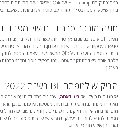
במסגרת קורס-Bootcamp של Qlik ישראל
בוחן, שייסעו לסטודנט להתמודד עם סוגיות אלו בעתיד, כשיעבוד בעצמו כמפתח BI כפר
ממה מורכב סדר היום של מפתח ה-BI
מפתח BI עוסק בנתונים, אך סדר יומו עשוי להתחלק בין עבודה 
פגישות עסקיות עם גורמים שונים בארגון, במטרה להבין צרכים ופ
ביותר כדוגמת המערכת של Qlik המשתמשים עצ
ללמד אותם כיצד לתחקר דאטה – זהו תפקיד נוסף ומרכזי בתחום האחריות של מפ
בארגון.
הביקוש למפתחי BI בשנת 2022
אנחנו חיים בעידן של
ביג דאטה
, וארגונים מתמודדים עם אינספור נ
מאתרי המתחרים, מרשתות חברתיות, ממסעות פרסום וכמובן ממערכות
מתקשרים זה אל זה, חלקם נדרשים לסינון וחלקם עוברים למודל נ
מגמות ולהגיע לתובנות מעמיקות.מציע שרשראות פופולריות לנשים כ
ואבני חן שיתאימו לכל אירוע