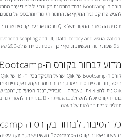
קורס ה-Bootcamp נלמד במתכונת מקוונת של לימודי
להגיש פרויקט גמר המקיף את החומר הלימודי ומתבסס על נתונים א
תוכנית ההכשרה המקוונתשל Qlik מרכזת ארבעה קורסים שבדרך כלל נלמדים בצורה נפרדת:
: 95 שעות לימוד מעשיות, ונוסף לכך הסטודנט יידרש לכ-200 שעות של למידה ועבודה עצמית.
מדוע לבחור בקורס ה-Bootcamp של Qlik ישראל?
הייטק, חברות פיננסים וביטוח, חברות במגזר הקמעונאי, גופים ציבו
Qlik ניתן למצוא את "טאבולה", "מוביליי", "בנק הפועלים", "מכבי
בוגרי הקורס יוכלו להשתלב בתעשיי
תהליכי קבלת החלטות על דאטה.
כל הסיבות לבחור בקורס ה-Bootcamp של Qlik ישראל
בראש ובראשונה קורס ה-Bootcamp מעשי