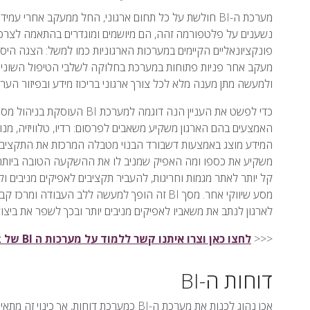
נשענים על פלטפורמה זהה, הם מיושמים ומוגדרים בהתאמה לצרכים ו
פונקציונאליים הקיימים במערכות הארגוניות כמו למשל: הצגה היסט
מעקב אחר פניות פתוחות במערכת בחלוקה לשלבי הטיפול השונים,
ולמעשה מתן מענה מלא לכל צורך ארגוני בריכוז מידע ובפיזור הערפל
כדי לפשט את העניין הנה דוגמ
האמצעים בהם הארגון משקיע משאבים לפרסום: רדיו, טלוויזיה, מנוע
המידע מוצג באמצעות דשבורד הבנוי מטבלה המרכזת את התקציבים, 
משקיע את כספו ומה האפיק שמניב לו את ההשקעה הטובה ביותר. 
קל יותר לאתר מגמות וחריגות, להעביר תקציבים לאפיקים מניבים 
מסע שיווקי אחר. מסך BI זה הופך למעשה ללב העב
לארגון לנתב את משאביו לאפיקים מניבים יותר ובכך לשפר את ביצוע
<<<
לחצו כאן וצרו איתנו קשר ללמוד על מערכות ה BI של Qlik
דוחות ה-BI
אכן נהוג לכנות את מערכת ה-BI כמערכת דוחו