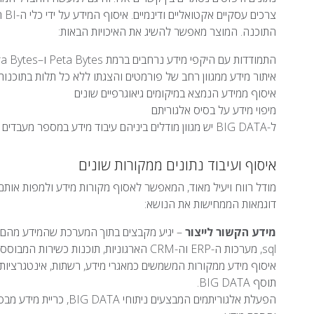
התוכנה. המוצר מאפשר להשיג את האיכויות הבאות:
התמודדות עם היקפי מידע נרחבים ברמת Peta Bytes ו–Tera Bytes
איתור מידע ממגוון רחב של פורמטים והצגתו ללא כל תלות בתוכנות 
איסוף ממידע הנמצא במיקומים גיאוגרפיים שונים
מיפוי מידע על בסיס אלגוריתם
ל-BIG DATA יש מגוון מודלים ביניהם עיבוד מידע במספר מעבדים וריכוז מידע מזיכרונות מחשב מובנים.
איסוף ועיבוד נתונים ממקורות שונים
מודל רווח ויעיל מאוד, המאפשר לאסוף מקורות מידע ולמפות אותם ע
דוגמאות הממחישות את הנושא:
מידע הקשור לייצור
sql, מערכות ה-ERP וה-CRM הארגוניות, תוכנות כשירות המבוססות על
איסוף מידע ממקורות המשמשים כמאגרי מידע, רשתות, אינטגרציות.
תוסף BIG DATA.
הפעלת אלגוריתמים המבצעי