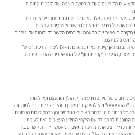
מקצועיים הדורשים פעולות למשל רשימה של הזמנות פתוחות,
מה.
ט מועד ההפקה, אלו יכולים להיות דוחות מחזוריים או דוחות
 הדגשה של מידע- בהתאם לדרישות ולצרכים העסקיים.
חדש, המאפשרים חקירה חופשית של הדאטה על בסיס הדשבורד. דוחות אלו ניתנים
רמט בהם יוצגו.
– ממש בדומה ל"הודעות דחיפה" או דיווחים חדשותיים, גם כאן קיימת יכולת במערכת ה-BI ליצור הודעות "פוש"
 מסוים, הגעה ל"קו התחתון" של המלאי. ניתן להגדיר את סוגי
ים נרחבים של מידע, מידע זה רק הולך ומתעצם ועלול מחד
גד "להתפספס" ולא להילקח בחשבון בתהליך קבלת ההחלטות. זוהי
מנגנון מובנה, הנועד לטפל בנתונים הן ברמת האיסוף הגולמית והן ברמת סיכום הנתונים
דמות יש את היכולת המובנית להתמודד עם היקפי המידע העצומים וזאת לעומת
ל שאילתות כדי להציג את המידע המתאים, המאפשר לזהות קשרים בין
נתונים ודפוסים נסתרים בין קשרים אלו. זה גם למעשה ההבדל המרכזי ההופך את כלי ה-BI לכלי עזר ניהולי מהותי ומהימן, העונה על