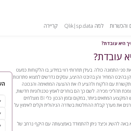
 והכשרות
למה Qlik|sp.data
קריירה
 פני התמונה כולה. בעידן תחרותי רווי במידע, בו הלקוחות כמעט
הן בהיבט המחיר והן בהיבט ההיצע, עסקים נדרשים למצוא פתרונות
הש
התקשורת עם הלקוח ולהציע לו את ההצעה המתאימה והנכונה
ומכת תהליכי מכירה. לשם כך הם בוחרים לאמץ טכנולוגיות חדשות,
שיסייעו בניטור המידע הרב המציף ומקיף את הארגון ובהצגתו לאיש המקצוע המתאים ביותר, במקום ובזמן הנכון. כלי BI מוצלחים
שם 
רגים את מערך קבלת ההחלטות בשדרה הניהולית וקלים לאימוץ על
שם
טלפ
 מטרות היא באה להשיג וכיצד ניתן להתמודד באמצעותה עם היקף נרחב של