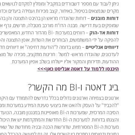
ניתן לעבוד עם מספר דשבורדים במקביל ומומלץ למקדם לנושאים 
מקרים שנמצאים בטיפול, באיחור, קצב מכירות ועמידה ביעדים וכדו
דוחות מובנים
– דוחות שהוגדרו מראש הן בהיבט התצוגה והן בהיב
שמופקים בעת דרישה. מבנה הדו"ח מורכב מטבלה, תרשים, גרף או
דוחות אד-הוק
– רווחים במערכות -BI מהדור ה
להפקה על ידי המשתמשים, הבוחרים את השדות, אופן התצוגה והפו
דיווחים אנליטיים
לעדכונים, שהוגדרו מראש- למשל : חריגות מתקציב, מכירה של מוצר
ההודעות, תדירותן והמקור אליו יישלחו בשלב אפיון המערכת.
היכנסו ללמוד על דאטה אנליסט כאן>>>
ביג דאטה ו-BI מה הקשר?
ארגונים בצמיחה וארגונים גדולים בכלל נדרשים להתמודד עם היקפ
"להכביד" על העסק ולהאט את ביצועי טעינת המידע במערכות ומנ
הסיבה המרכזית, שמערכות ה-BI מאופיינות ב
והצגתו בדוחות. למערכות ה-BI החדשות והמתק
מערכות ה-BI המסורתיות, שדורשות הכנה ובניה מחודשת ש