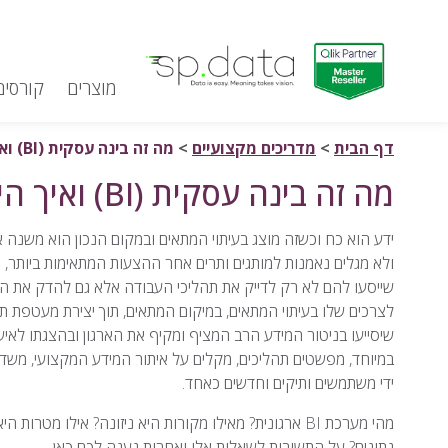
מוצרים
קורסים
Qlik | sp.data
דלג לתוכן
דף הבית
>
מדריכים מקצועיים
>
מה זה בינה עסקית (BI) ואיך היא עובדת?
מה זה בינה עסקית (BI) ואיך היא עובדת?
ידע הוא כח וכשזה מוצג בעיתוי המתאים ובמקום הנכון הוא משנה את
ולא מגלים נאמנות למותגים ותרים אחר ההצעות המתאימות ביותר, 
שייסעו להם לא רק לדייק את תהליכי העבודה אלא גם להדק את 
לצרכים שלו בעיתוי המתאים, במיקום המתאים, תוך יצירת מעטפת ת
במיוחד, מפשטים תהליכים, מקלים על איתור המידע המקצועי, משד
ידי משתמשים ותיקים וחדשים כאחד.
מהי מערכת BI ארגונית? מאילו מקורות היא ניזונה? אילו
נתונים? על התשובות לשאלות אלו ואחרות נענה לכם כאן.