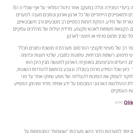
מערכת ה-BI חולשת על כל תחום ארגוני, החל ממעקב אחרי עמידה ביעדי המכירה וכלה במעקב אחר ניהול המלאי. על אף שכלי ה-BI
למאפיינים הייחודיים של כל ארגון וארגון ונותנים מענה לפערים
ורית של מידע, הפקת דוחות כספיים רב מטבעיים ורב חשבונאיים,
 הקצאת משימות לאנשי מקצוע, מדידת יעילות של מהלכים עסקיים
 סביב תחום פנימי או חיצוני לארגון.
ה למערכת BI העוסקת בניהול מספר רב של סעיפי תקציבי הפרסום. מערכת זו מושכת נתונים מכלל
י חיפוש, רשתות חברתיות, עיתונות כתובה, שלטי חוצות וכדומה.
היעדים והביצועים, באופן זה הארגון למעשה מבין היכן הוא
כיוון שכל המידע מרוכז בטבלה ונצבע בהתאם להגדרות השונות,
ולחקור לעומק את הסיבות להצלחה של מסע שיווקי אחד על פני
ודה ומרכז קבלת ההחלטות הארגוני המבוסס על ידע אמיתי, מדוד ומהימן, המסייע
יו העסקיים.
>>>
ת, אך כינוי זה מתאים יותר למערכות הדור הישן, מערכות "שטוחות" המבוססות על