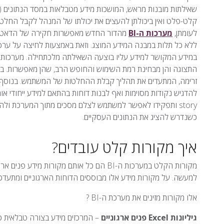
שאילתות מובנות מראש, המושכות מידע מטבלאות במסד הנתונים (
קלט-פלט ואין ביכולתן להעצים את יכולתו של המנהל לקבל החלטו
לעומתן,
מערכות ה-BI
מהדור החדש מאפשרות חקירה של הדאטה בז
במידע המקושר למידע עליו בוצעה השאילתה מלכתחילה. מערכות אל
התצוגה והן מבחינת רמת השימוש והחופש הרב, שהן מאפשרות. באמ
זרימה, המתעדים את תהליך קבלת ההחלטות של המשתמש. בנוסף, ל
להדגיש נקודות מסוימות ואף לבנות דוחות בהתאם למידע ייחודי או
story ותפקידו לאפשר למשתמש לצלם מסכים מתוך המערכת ולהפ
כשנדרש להציג את הנתונים העסקיים.
איך מקורות קלט עובדים?
מקורות הקלט במערכות ה-BI הם כל אותם מקורו
למעשה. על מקורות מידע אלו מבוססים הדוחות הארגוניים ומתעדכ
אלו מקורות מזינים את מערכת ה-BI ?
גיליונות Excel פנים ארגוניים
– המרכזים מידע בצורה טבלאית כמ