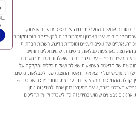
*מי
ל
מכונה לתובנה אנושית. המערכת בנויה על בסיס מנוע רב עוצמה,
ערכות לניהול משאבי הארגון ומערכות לניהול קשרי לקוחות ומקורות
 מכירה, אתרים של גופים רשמיים ומוסדות מדינה, רשתות חברתיות
הוא מציג באמצעות טבלאות, גרפים, תרשימים וכלים חזותיים
גר בשתי דרכים – על ידי בחירה בין שאילתות מובנות במערכת
ישן) או עלי ידי חקירה חופשית של הדאטה באמצעות שאילת שאלות כללית והקלקה על
יטה המאפיינת את מערכות ה-BI מהדור החדש).המשתמש יכול לייצא את הדאטה המוצג לפניו לטבלאות, גרפים,
 על מנת לתמוך בתהליך קבלת ההחלטות המקצועי. יחד עם זאת, כוחו המרכזי של כלי ה-
מידע העדכני ביותר, שאף מתעדכן בזמן אמת. למידע זה ניתן
ארגונים מבצעים שימוש במידע זה כדי לשכלל וליעל תהליכים