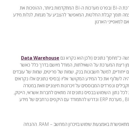
כאמור במודל זה משתמשות רוב חברות התוכנה המפתחות את מערכת ה-BI ובפרט מערכות ה-BI המתקדמות ביותר, ההופכות את
רב עוצמה תומך קבלת החלטות, המאפשר להצביע על מגמות, לגלות מידע
למאפייני הארגון.
שה כ"מחסן" נתונים (ולכן הוא נקרא גם
Data Warehouse
זמן ריצת המערכת על השאילתות, המודל מיושם בדרך כלל כאשר
ם ייחודיים, למשל חשבונות בנק, שמות של פריטים, שמות של עובדים
היה לשלוף את כל המידע המקושר אליו (בסיסי נתונים אלו נקראים
ים מקבילים ונפרדים המבוססים על זיכרונות חיצוניים וזאת במטרה
לכל נתון. השימוש בבסיס נתונים זה מתאים לחברות אשראי, הייטק,
מודל לניהול בסיסי נתונים, השם דגש על מהירות עיבוד הנתונים, המתאפשרת באמצעות שימוש בזיכרון המחשב – RAM. ההנחה