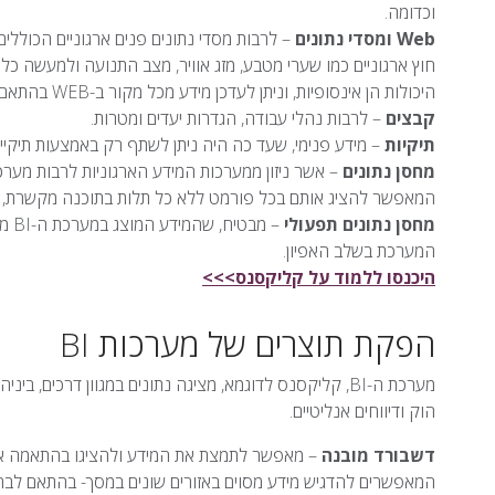
וכדומה.
Web ומסדי נתונים
– לרבות מסדי נתונים פנים ארגוניים הכוללים נ
חוץ ארגוניים כמו שערי מטבע, מזג אוויר, מצב התנועה ולמעשה כל
היכולות הן אינסופיות, וניתן לעדכן מידע מכל מקור ב-WEB בהתאם לדרישות הארגוניות.
קבצים
– לרבות נהלי עבודה, הגדרות יעדים ומטרות.
תיקיות
– מידע פנימי, שעד כה היה ניתן לשתף רק באמצעות תיקיי
מחסן נתונים
המאפשר להציג אותם בכל פורמט ללא כל תלות בתוכנה מקשרת, מערכת ה-BI מעבדת את המידע ומסכמת אותו 
מחסן נתונים תפעולי
– מ
המערכת בשלב האפיון.
היכנסו ללמוד על קליקסנס>>>
הפקת תוצרים של מערכות BI
מערכת ה-BI, קליקסנס לדוגמא, מציגה נתונים במגוון דרכים,
הוק ודיווחים אנליטיים.
דשבורד מובנה
– מאפשר לתמצת את המידע ולהציגו בהתאמה אישי
המאפשרים להדגיש מידע מסוים באזורים שונים במסך- בהתאם לבח