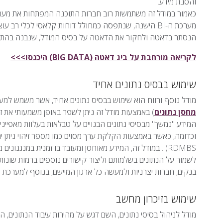
והסבת מידע.
מערכת ה-BI הישנה, שנתפסה כמחולל דוחות קלאסי לכלי 
הנסתר בדאטה ולחקור את הדאטה על בסיס המודל, שנבנה בהתאם 
לקריאה מורחבת על ביג דאטה (BIG DATA) היכנסו>>>
שימוש בבסיס נתונים אחיד
מודל נוסף ורווח הוא שימוש בבסיס נתונים אחיד, אשר משמש למע
מחסן נתונים
) באמצעות מודל זה ניתן לשפר באופן משמעותי את 
המידע "נמשך" מבסיסי נתונים הבנויים על טבלאות בעלוות מאפייני
וכדומה, כאשר באמצעות הקלקת ערך מסוים כמו מספר זיהוי ניתן י
RDMBS) . במודל זה, המידע מאוחסן ומעובד בו זמנית במנגנונ
לשמור על הנתונים בשלמותם וליצור קישורים נוספים ברמות שונות 
בנקים, חברות יצרניות ולמעשה כל ארגון המיישם, בנוסף למערכת BI , מערכת ERP ונדרש להתמודד עם היקפים נרחבים של מידע.
שימוש בזיכרון מחשב