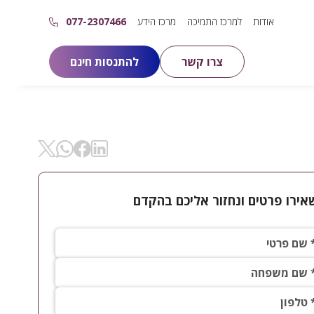
אודות
למרכז התמיכה
מרכז הידע
077-2307466
צרו קשר
להתנסות חינם
שיתוף ב- Linkedin
שיתוף ב- X
שיתוף ב- Facebok
שיתוף ב- WhatsApp
אירו פרטים ונחזור אליכם בהקדם
פרטי*
 משפחה*
ון*