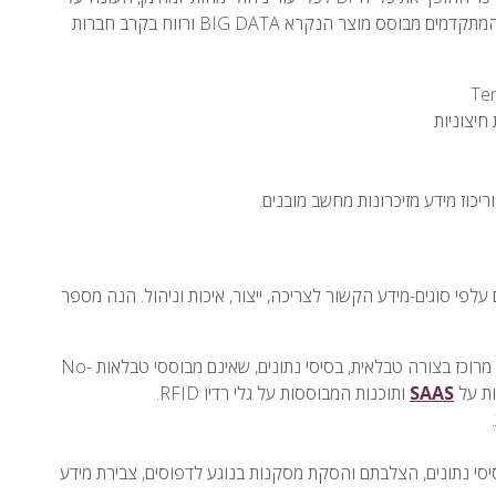
צרכים עסקיים אקטואליים ודינמיים. איסוף המידע על ידי כלי ה-BI המתקדמים מבוסס מוצר הנקרא BIG DATA ורווח בקרב חברות
חיצוניות
לפי סוגים-מידע הקשור לצריכה, ייצור, איכות וניהול. הנה מספר
– יגיע מקבצים בתוך המערכת שהמידע מהם מרוכז בצורה טבלאית, בסיסי נתונים, שאינם מבוססי טבלאות No-
SAAS
ותוכנות המבוססות על גלי רדיו RFID.
ם ניתוחי BIG DATA, כריית מידע מבסיסי נתונים, הצלבתם והסקת מסקנות בנוגע לדפוסים, צבירת מידע