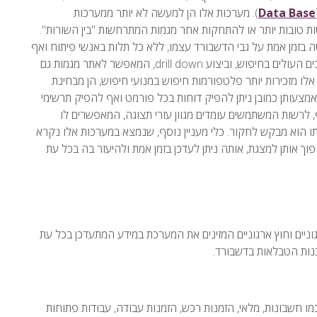
Data Base
). מערכות אלו הן למעשה לא יותר ממערכות
ת טובות יותר או להתחקות אחר מגמות המתרחשות "בין השורות".
מן אמת על גבי הדשבורד עצמו, ללא כל תלות באנשי פיתוח ואף
ללא כל תלות במבנה המידע המוצג. וזאת באמצעות לחיצה על ערכים העולים בחיפוש, וביצוע drill down, המאפשר לאתר מגמות גם
ו מזכירות יותר פלטפורמות חיפוש במנועי חיפוש, הן מבחינת
צעותן כמובן ניתן להפיק דוחות בכל פורמט ואף להפיק תרשימי
רשות המשתמשים עומדים מגוון עזרי תצוגה, המאפשרים לו
תו הוא מבקש לחקור. כלי מעניין נוסף, שנמצא במערכות אלו נקרא
וך אותן למצגת, אותה ניתן לעדכן בזמן אמת ולהיעזר בה בכל עת
ת מידע פנים ארגוניים וחוץ ארגוניים המזינים את המערכת במידע המתעדכן בכל עת
נות הטבלאות בדשבורד.
ו חשבונות, מלאי, הזמנות רכש, הזמנות עבודה, עבודות פתוחות